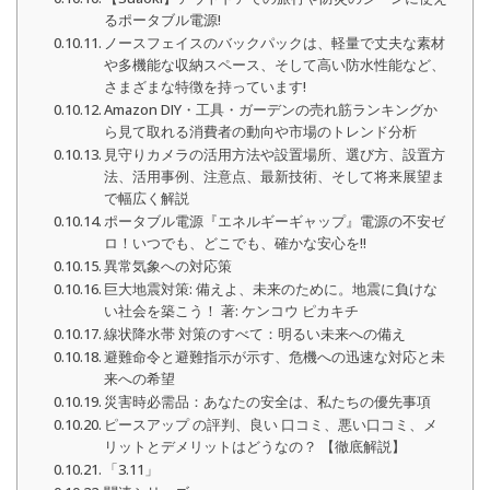
るポータブル電源!
ノースフェイスのバックパックは、軽量で丈夫な素材
や多機能な収納スペース、そして高い防水性能など、
さまざまな特徴を持っています!
Amazon DIY・工具・ガーデンの売れ筋ランキングか
ら見て取れる消費者の動向や市場のトレンド分析
見守りカメラの活用方法や設置場所、選び方、設置方
法、活用事例、注意点、最新技術、そして将来展望ま
で幅広く解説
ポータブル電源『エネルギーギャップ』電源の不安ゼ
ロ！いつでも、どこでも、確かな安心を!!
異常気象への対応策
巨大地震対策: 備えよ、未来のために。地震に負けな
い社会を築こう！ 著: ケンコウ ピカキチ
線状降水帯 対策のすべて：明るい未来への備え
避難命令と避難指示が示す、危機への迅速な対応と未
来への希望
災害時必需品：あなたの安全は、私たちの優先事項
ピースアップ の評判、良い 口コミ、悪い口コミ、メ
リットとデメリットはどうなの？ 【徹底解説】
「3.11」