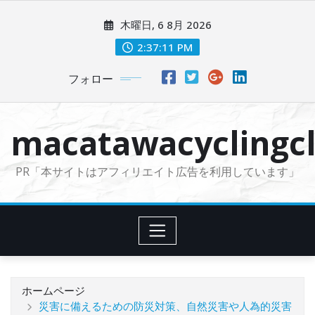
コ
木曜日, 6 8月 2026
ン
テ
2:37:12 PM
ン
フォロー
ツ
に
ス
macatawacyclingcl
キ
ッ
PR「本サイトはアフィリエイト広告を利用しています」
プ
ホームページ
災害に備えるための防災対策、自然災害や人為的災害