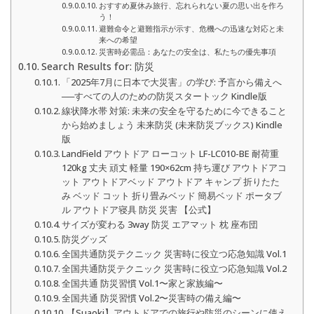
おすすめ夏休み旅行、忘れられない夏の思い出を作ろ
う！
避難命令と避難指示が示す、危機への迅速な対応と未
来への希望
災害時必需品：あなたの安全は、私たちの優先事項
Search Results for: 防災
「2025年7月に日本で大災害」の学び: 予言から備えへ
──すべての人のための防災スタートック Kindle版
線状降水帯 対策: 未来の安全を守るために今できること
から始めましょう 未来防災 (未来防災ブックス) Kindle
版
LandField アウトドア ローコット LF-LC010-BE 耐荷重
120kg 丈夫 頑丈 軽量 190×62cm 持ち運び アウトドアコ
ット アウトドアベッド アウトドア キャンプ 折りたた
み ベッド コット 折り畳みベッド 簡易ベッド ポータブ
ル アウトドア寝具 防災 災害 【公式】
サイズが変わる 3way 防災 エアマット 枕 座布団
防災グッズ
全国共通防災テクニック 災害時に役立つ応急知識 Vol.1
全国共通防災テクニック 災害時に役立つ応急知識 Vol.2
全国共通 防災習慣 Vol.1〜家と家族編〜
全国共通 防災習慣 Vol.2〜災害時の備え編〜
【Suaoki】アウトドアでの旅行や防災のシーンに使え