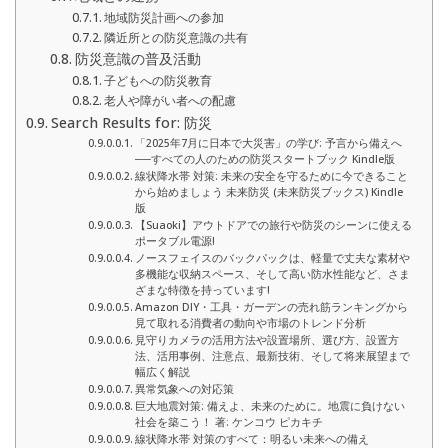
地域防災計画への参加
隣近所との防災意識の共有
防災意識の普及活動
子どもへの防災教育
老人や障がい者への配慮
Search Results for: 防災
「2025年7月に日本で大災害」の学び: 予言から備えへ
──すべての人のための防災スタートブック Kindle版
線状降水帯 対策: 未来の安全を守るために今できること
から始めましょう 未来防災 (未来防災ブックス) Kindle
版
【Suaoki】アウトドアでの旅行や防災のシーンに使える
ポータブル電源!
ノースフェイスのバックパックは、軽量で丈夫な素材や
多機能な収納スペース、そして高い防水性能など、さま
ざまな特徴を持っています!
Amazon DIY・工具・ガーデンの売れ筋ランキングから
見て取れる消費者の動向や市場のトレンド分析
見守りカメラの活用方法や設置場所、選び方、設置方
法、活用事例、注意点、最新技術、そして将来展望まで
幅広く解説
異常気象への対応策
巨大地震対策: 備えよ、未来のために。地震に負けない
社会を築こう！ 著: ケンコウ ピカキチ
線状降水帯 対策のすべて：明るい未来への備え