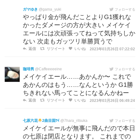
ガマゆき
@gama_yuki
フォローする
やっぱり金が飛んだことよりG1獲れな
かったダメージの方が大きい メイケイ
エールには次頑張ってねって気持ちしか
ない 次走もガッツリ単勝買うで
返信
リツイート
いいね
2023年03月26日 07:22:02
珈琲男
@Caffeeeeeine
フォローする
メイケイエール……あかんか〜 これで
あかんのはもう……なんというか G1勝
ちきれない馬ってことになるんかねー
返信
リツイート
いいね
2023年03月26日 06:49:24
七原六花
2曲目固ﾂｲ
@7hara_ritsuka
フォローする
メイケイエールが無事に飛んだので本日
の七原は閉店となります。 これまでの