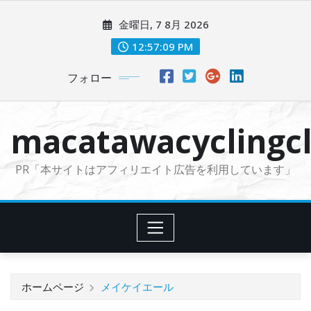
コ
金曜日, 7 8月 2026
ン
テ
12:57:11 PM
ン
フォロー
ツ
に
ス
macatawacyclingcl
キ
ッ
PR「本サイトはアフィリエイト広告を利用しています」
プ
ホームページ
メイケイエール