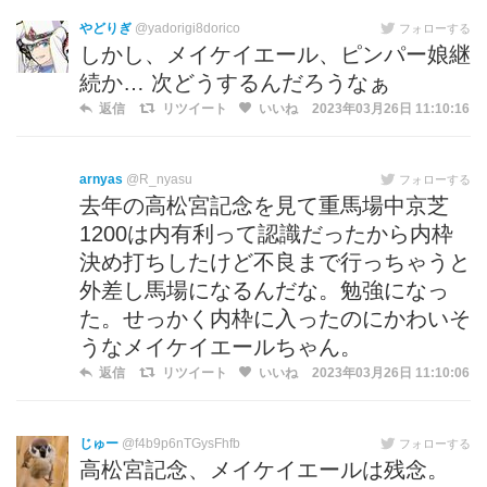
やどりぎ
@yadorigi8dorico
フォローする
しかし、メイケイエール、ピンパー娘継
続か… 次どうするんだろうなぁ
返信
リツイート
いいね
2023年03月26日 11:10:16
arnyas
@R_nyasu
フォローする
去年の高松宮記念を見て重馬場中京芝
1200は内有利って認識だったから内枠
決め打ちしたけど不良まで行っちゃうと
外差し馬場になるんだな。勉強になっ
た。せっかく内枠に入ったのにかわいそ
うなメイケイエールちゃん。
返信
リツイート
いいね
2023年03月26日 11:10:06
じゅー
@f4b9p6nTGysFhfb
フォローする
高松宮記念、メイケイエールは残念。