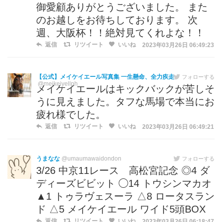
御愛顧ありがとうございました。 また
のお越しをお待ちしております。 次
週、大阪杯！！絶対見てくれよな！！
返信
リツイート
いいね
2023年03月26日 06:49:23
【公式】メイケイエール写真集 一生懸命、全力疾走
フォローする
@meikeiyellph
メイケイエールはキックバックが苦しそ
うに見えました。タフな馬場で本当にお
疲れ様でした。
返信
リツイート
いいね
2023年03月26日 06:49:21
うまなな
@umaumawaidondon
フォローする
3/26 中京11レース 高松宮記念 ◎4 ダ
ディーズビビット ◯14 トウシンマカオ
▲1 トゥラヴェスーラ △8 ロータスラン
ド △5 メイケイエール ワイド5頭BOX
返信
リツイート
いいね
2023年03月26日 06:18:47