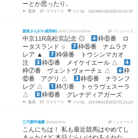
ーとか思ったり。
返信
リツイート
いいね
2023年03月26日 03:33:47
脱兎さん(CV:成田剣)
@AK12nismoStune
フォローする
中京11R高松宮記念 ◎
枠⑧番 ロ
ータスランド ○
枠⑮番 ナムラク
レア ▲
枠⑭番 トウシンマカオ
注
枠⑤番 メイケイエール △
枠⑦番 ヴェントヴォーチェ △
枠
⑫番 アグリ △
枠⑥番 ナランフ
レグ △
枠①番 トゥラヴェスーラ
△
枠⑯番 グレナディアガーズ
返信
リツイート
いいね
2023年03月26日 03:21:23
三只眼吽迦羅
@akapulico
フォローする
こんにちは！ 私も最近競馬はやめてし
まったけど 本日ぐらいはやろうかな、