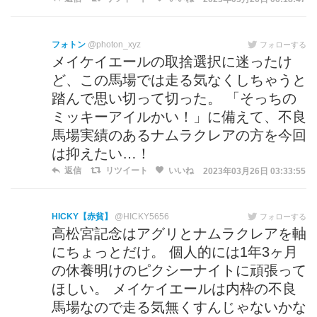
フォトン
@photon_xyz
フォローする
メイケイエールの取捨選択に迷ったけ
ど、この馬場では走る気なくしちゃうと
踏んで思い切って切った。 「そっちの
ミッキーアイルかい！」に備えて、不良
馬場実績のあるナムラクレアの方を今回
は抑えたい…！
返信
リツイート
いいね
2023年03月26日 03:33:55
HICKY【赤貧】
@HICKY5656
フォローする
高松宮記念はアグリとナムラクレアを軸
にちょっとだけ。 個人的には1年3ヶ月
の休養明けのピクシーナイトに頑張って
ほしい。 メイケイエールは内枠の不良
馬場なので走る気無くすんじゃないかな