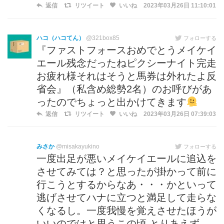
返信
リツイート
いいね
2023年03月26日 11:10:01
ハコ（ハコてん）
@321box85
フォローする
『ファストフォースおめでとうメイケイ
エール残念だったねピクシーナイト完走
お疲れ様それはそうと馬券は外れたよ反
省会』（私含め総勢2名）のお呼びがあ
ったのでちょっと出かけてきます
返信
リツイート
いいね
2023年03月26日 07:39:03
みさか
@misakayukino
フォローする
一度出足が悪いメイケイエールに追込を
させてみては？と思ったが掛かって前に
行こうとするからなあ・・・かといって
逃げさせてハナに立つと満足して走らな
くなるし。一度我慢を覚えさせたほうが
いいのではと思うこの頃 とりあえず、