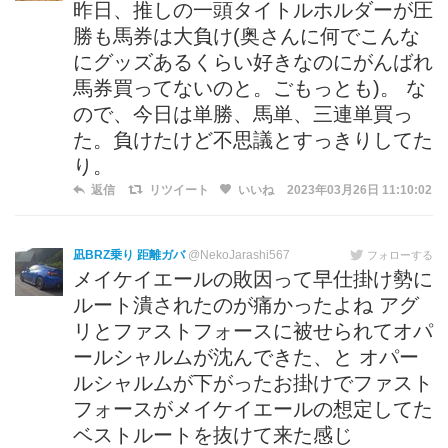
昨日、推しの一頭タイトルホルダーが圧
勝も馬券は大負け(奥さんに何でこんな
にグッズあるくらい好きなのにがんばれ
馬券買ってないのと。ごもっとも)。 な
ので、今日は単勝、馬単、三連単買っ
た。負けたけど不思議とすっきりしてた
り。
返信
リツイート
いいね
2023年03月26日 11:10:02
凪BRZ乗り 距離ガバ
@NekoJarashi567
フォローする
メイケイエールの敗因って早仕掛け勢に
ルート潰されたのが痛かったよね アグ
リとファストフォースに被せられてオパ
ールシャルムが沈んできた、と オパー
ルシャルムが下がったお掛けでファスト
フォースがメイケイエールの想定してた
ベストルートを抜けて来た感じ