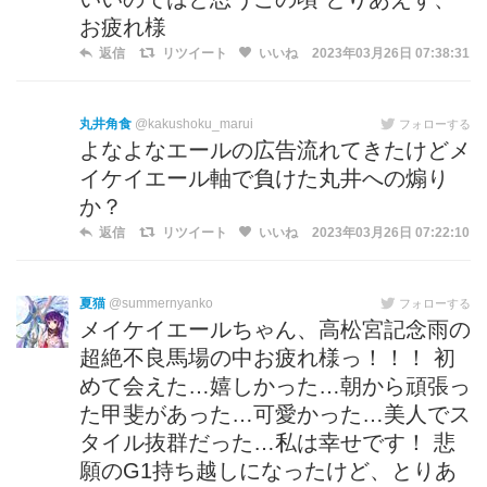
お疲れ様
返信
リツイート
いいね
2023年03月26日 07:38:31
丸井角食
@kakushoku_marui
フォローする
よなよなエールの広告流れてきたけどメ
イケイエール軸で負けた丸井への煽り
か？
返信
リツイート
いいね
2023年03月26日 07:22:10
夏猫
@summernyanko
フォローする
メイケイエールちゃん、高松宮記念雨の
超絶不良馬場の中お疲れ様っ！！！ 初
めて会えた…嬉しかった…朝から頑張っ
た甲斐があった…可愛かった…美人でス
タイル抜群だった…私は幸せです！ 悲
願のG1持ち越しになったけど、とりあ