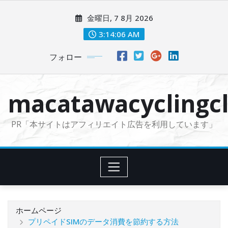
コ
金曜日, 7 8月 2026
ン
テ
3:14:07 AM
ン
フォロー
ツ
に
ス
macatawacyclingcl
キ
ッ
PR「本サイトはアフィリエイト広告を利用しています」
プ
ホームページ
プリペイドSIMのデータ消費を節約する方法