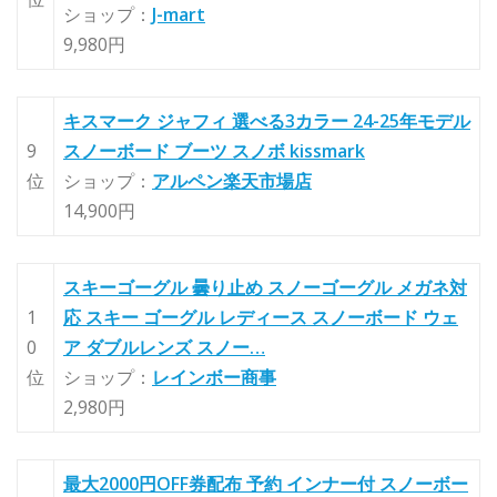
ショップ：
J-mart
9,980円
キスマーク ジャフィ 選べる3カラー 24-25年モデル
9
スノーボード ブーツ スノボ kissmark
位
ショップ：
アルペン楽天市場店
14,900円
スキーゴーグル 曇り止め スノーゴーグル メガネ対
1
応 スキー ゴーグル レディース スノーボード ウェ
0
ア ダブルレンズ スノー…
位
ショップ：
レインボー商事
2,980円
最大2000円OFF券配布 予約 インナー付 スノーボー