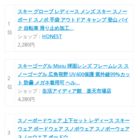
スキー グローブ レディース メンズ スキー スノー
ボード スノボ 手袋 アウトドア キャンプ 登山 バイ
1
ク 自転車 滑り止め加工…
位
ショップ：
HONEST
2,280円
スキーゴーグル Mixiu 球面レンズ フレームレス ス
ノーゴーグル 広角視野 UV400保護 紫外線99%カッ
2
ト 防曇 メガネ着用可 ヘル…
位
ショップ：
生活アイディア館 楽天市場店
4,280円
スノーボードウェア 上下セット レディース スキー
ウェア ボードウェア スノボウェア スノボーウェア
3
スノーウエア ボードウ…