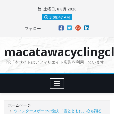
コ
土曜日, 8 8月 2026
ン
テ
3:08:48 AM
ン
フォロー
ツ
に
ス
macatawacyclingcl
キ
ッ
PR「本サイトはアフィリエイト広告を利用しています」
プ
ホームページ
ウィンタースポーツの魅力「雪とともに、心も踊る