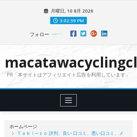
コ
月曜日, 10 8月 2026
ン
テ
3:02:41 PM
ン
フォロー
ツ
に
ス
macatawacyclingcl
キ
ッ
PR「本サイトはアフィリエイト広告を利用しています」
プ
ホームページ
Ｔａｂｉ─ｚｏ 評判、良い 口コミ、悪い口コミ、メ