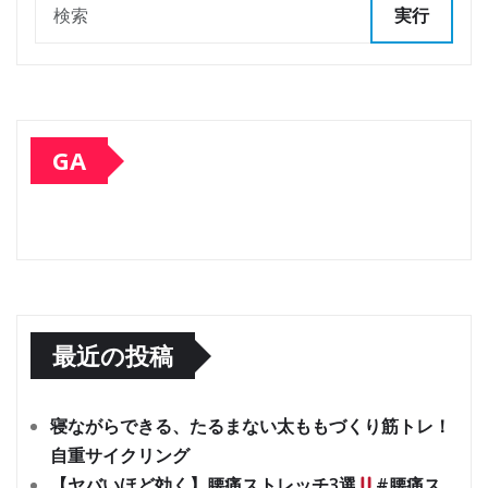
実行
GA
最近の投稿
寝ながらできる、たるまない太ももづくり筋トレ！
自重サイクリング
【ヤバいほど効く】腰痛ストレッチ3選
#腰痛ス