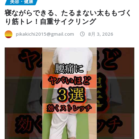
美容・健康
寝ながらできる、たるまない太ももづく
り筋トレ！自重サイクリング
pikakichi2015@gmail.com
8月 3, 2026