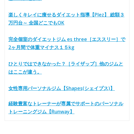
楽しくキレイに痩せるダイエット指導【Plez】 総額３
万円台～ 全国どこでもOK
完全個室のダイエットジム es three［エススリー］で
2ヶ月間で体重マイナス１５kg
ひとりではできなかった？［ライザップ］他のジムと
はここが違う。
女性専用パーソナルジム【Shapes(シェイプス)】
経験豊富なトレーナーが専属でサポートのパーソナル
トレーニングジム【Runway】