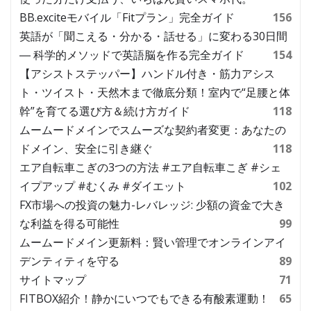
BB.exciteモバイル「Fitプラン」完全ガイド
156
英語が「聞こえる・分かる・話せる」に変わる30日間
― 科学的メソッドで英語脳を作る完全ガイド
154
【アシストステッパー】ハンドル付き・筋力アシス
ト・ツイスト・天然木まで徹底分類！室内で“足腰と体
幹”を育てる選び方＆続け方ガイド
118
ムームードメインでスムーズな契約者変更：あなたの
ドメイン、安全に引き継ぐ
118
エア自転車こぎの3つの方法 #エア自転車こぎ #シェ
イプアップ #むくみ #ダイエット
102
FX市場への投資の魅力-レバレッジ: 少額の資金で大き
な利益を得る可能性
99
ムームードメイン更新料：賢い管理でオンラインアイ
デンティティを守る
89
サイトマップ
71
FITBOX紹介！静かにいつでもできる有酸素運動！
65