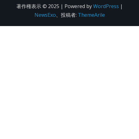
著作権表示 © 2025 | Powered by
WordPress
|
NewsExo
、投稿者:
ThemeArile