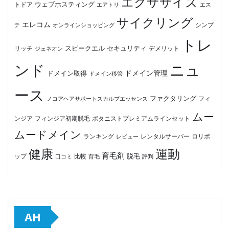
エクササイズ
ウェブホスティング
トドア
エアトリ
エス
サイクリング
エレコム
テ
オンラインショッピング
シンプ
トレ
セキュリティ
スピークエル
デメリット
リッチ
ジェネオン
ンド
ニュ
ドメイン管理
ドメイン取得
ドメイン移管
ース
ファクタリング
ノコアヘアサポートスカルプエッセンス
フィ
ムー
フィンジア初期脱毛
ボタニストプレミアムラインセット
ンジア
ムードメイン
ロリポ
ランキング
レビュー
レンタルサーバー
健康
運動
育毛剤
脱毛
ップ
比較
口コミ
評判
育毛
AH