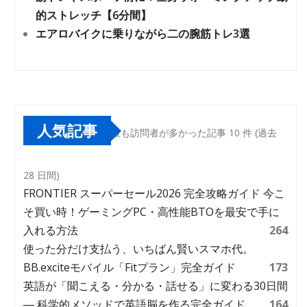
的ストレッチ【6分間】
エアロバイクに乗りながら二の腕筋トレ3選
人気記事
最も訪問者が多かった記事 10 件 (過去
28 日間)
FRONTIER スーパーセール2026 完全攻略ガイド 今こ
そ買い時！ゲーミングPC・高性能BTOを最安で手に
入れる方法
264
使った分だけ支払う、いちばん賢いスマホ代。
BB.exciteモバイル「Fitプラン」完全ガイド
173
英語が「聞こえる・分かる・話せる」に変わる30日間
― 科学的メソッドで英語脳を作る完全ガイド
164