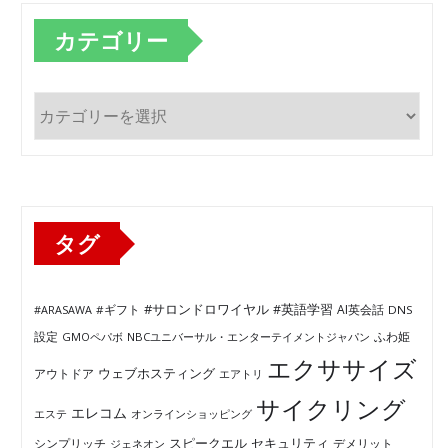
カテゴリー
カ
テ
ゴ
リ
ー
タグ
#サロンドロワイヤル
#英語学習
AI英会話
#ARASAWA
#ギフト
DNS
ふわ姫
設定
GMOペパボ
NBCユニバーサル・エンターテイメントジャパン
エクササイズ
ウェブホスティング
アウトドア
エアトリ
サイクリング
エレコム
エステ
オンラインショッピング
セキュリティ
スピークエル
デメリット
シンプリッチ
ジェネオン