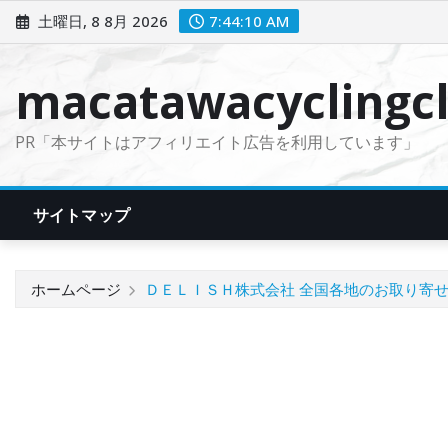
コ
土曜日, 8 8月 2026
7:44:11 AM
ン
テ
macatawacyclingcl
ン
ツ
PR「本サイトはアフィリエイト広告を利用しています」
に
ス
キ
サイトマップ
ッ
プ
ホームページ
ＤＥＬＩＳＨ株式会社 全国各地のお取り寄せグ