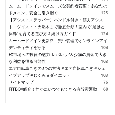
ムームードメインでスムーズな契約者変更：あなたの
ドメイン、安全に引き継ぐ
125
【アシストステッパー】ハンドル付き・筋力アシス
ト・ツイスト・天然木まで徹底分類！室内で“足腰と
体幹”を育てる選び方＆続け方ガイド
124
ムームードメイン更新料：賢い管理でオンラインアイ
デンティティを守る
104
FX市場への投資の魅力-レバレッジ: 少額の資金で大き
な利益を得る可能性
103
エア自転車こぎの3つの方法 #エア自転車こぎ #シェ
イプアップ #むくみ #ダイエット
103
サイトマップ
76
FITBOX紹介！静かにいつでもできる有酸素運動！
68