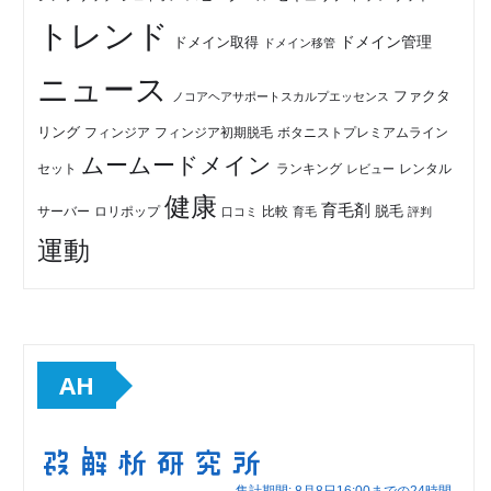
トレンド
ドメイン管理
ドメイン取得
ドメイン移管
ニュース
ファクタ
ノコアヘアサポートスカルプエッセンス
リング
フィンジア初期脱毛
ボタニストプレミアムライン
フィンジア
ムームードメイン
セット
ランキング
レビュー
レンタル
健康
育毛剤
脱毛
ロリポップ
比較
サーバー
口コミ
評判
育毛
運動
AH