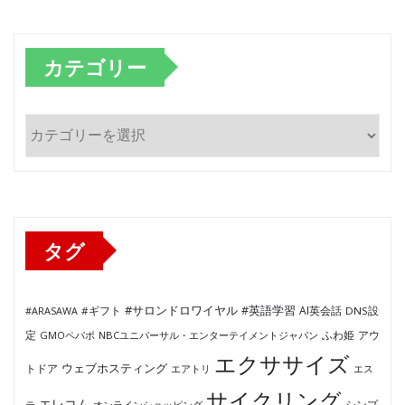
カテゴリー
カ
テ
ゴ
リ
ー
タグ
#サロンドロワイヤル
#英語学習
AI英会話
#ARASAWA
#ギフト
DNS設
ふわ姫
定
GMOペパボ
NBCユニバーサル・エンターテイメントジャパン
アウ
エクササイズ
ウェブホスティング
トドア
エアトリ
エス
サイクリング
エレコム
テ
オンラインショッピング
シンプ