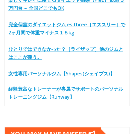
万円台～ 全国どこでもOK
完全個室のダイエットジム es three［エススリー］で
2ヶ月間で体重マイナス１５kg
ひとりではできなかった？［ライザップ］他のジムと
はここが違う。
女性専用パーソナルジム【Shapes(シェイプス)】
経験豊富なトレーナーが専属でサポートのパーソナル
トレーニングジム【Runway】
YOU MAY HAVE MISSED