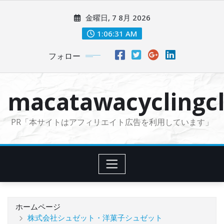
コ
金曜日, 7 8月 2026
ン
テ
1:06:32 AM
ン
フォロー
ツ
に
ス
macatawacyclingcl
キ
ッ
PR「本サイトはアフィリエイト広告を利用しています」
プ
ホームページ
株式会社シュゼット・洋菓子シュゼット