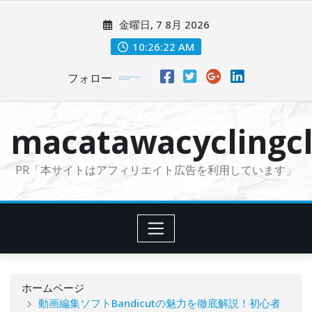
コ
金曜日, 7 8月 2026
ン
テ
10:26:23 AM
ン
フォロー
ツ
に
ス
macatawacyclingcl
キ
ッ
PR「本サイトはアフィリエイト広告を利用しています」
プ
ホームページ
動画編集ソフトBandicutの魅力を徹底解説！初心者