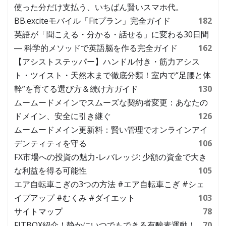
使った分だけ支払う、いちばん賢いスマホ代。
BB.exciteモバイル「Fitプラン」完全ガイド
182
英語が「聞こえる・分かる・話せる」に変わる30日間
― 科学的メソッドで英語脳を作る完全ガイド
162
【アシストステッパー】ハンドル付き・筋力アシス
ト・ツイスト・天然木まで徹底分類！室内で“足腰と体
幹”を育てる選び方＆続け方ガイド
130
ムームードメインでスムーズな契約者変更：あなたの
ドメイン、安全に引き継ぐ
126
ムームードメイン更新料：賢い管理でオンラインアイ
デンティティを守る
106
FX市場への投資の魅力-レバレッジ: 少額の資金で大き
な利益を得る可能性
105
エア自転車こぎの3つの方法 #エア自転車こぎ #シェ
イプアップ #むくみ #ダイエット
103
サイトマップ
78
FITBOX紹介！静かにいつでもできる有酸素運動！
70