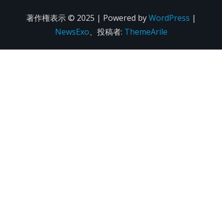
著作権表示 © 2025 | Powered by
WordPress
|
NewsExo
、投稿者:
ThemeArile