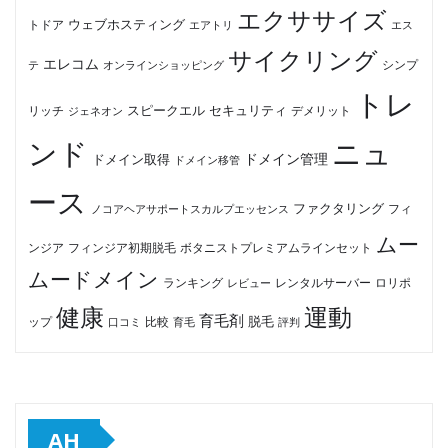
エクササイズ
ウェブホスティング
トドア
エアトリ
エス
サイクリング
エレコム
テ
オンラインショッピング
シンプ
トレ
セキュリティ
スピークエル
デメリット
リッチ
ジェネオン
ンド
ニュ
ドメイン管理
ドメイン取得
ドメイン移管
ース
ファクタリング
ノコアヘアサポートスカルプエッセンス
フィ
ムー
フィンジア初期脱毛
ボタニストプレミアムラインセット
ンジア
ムードメイン
ロリポ
ランキング
レビュー
レンタルサーバー
健康
運動
育毛剤
脱毛
ップ
比較
口コミ
評判
育毛
AH