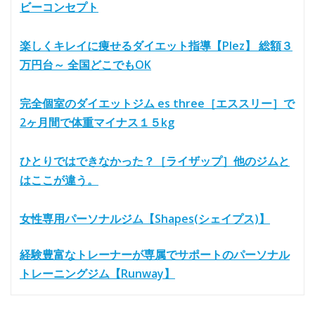
ビーコンセプト
楽しくキレイに痩せるダイエット指導【Plez】 総額３
万円台～ 全国どこでもOK
完全個室のダイエットジム es three［エススリー］で
2ヶ月間で体重マイナス１５kg
ひとりではできなかった？［ライザップ］他のジムと
はここが違う。
女性専用パーソナルジム【Shapes(シェイプス)】
経験豊富なトレーナーが専属でサポートのパーソナル
トレーニングジム【Runway】