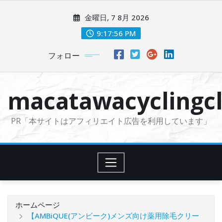
コ
金曜日, 7 8月 2026
ン
テ
9:17:57 PM
ン
フォロー
ツ
に
ス
macatawacyclingcl
キ
ッ
PR「本サイトはアフィリエイト広告を利用しています」
プ
ホームページ
【AMBiQUE(アンビーク)メンズ向け薬用除毛クリー