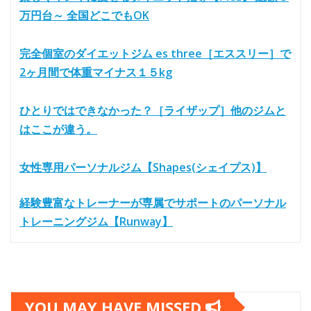
万円台～ 全国どこでもOK
完全個室のダイエットジム es three［エススリー］で
2ヶ月間で体重マイナス１５kg
ひとりではできなかった？［ライザップ］他のジムと
はここが違う。
女性専用パーソナルジム【Shapes(シェイプス)】
経験豊富なトレーナーが専属でサポートのパーソナル
トレーニングジム【Runway】
YOU MAY HAVE MISSED