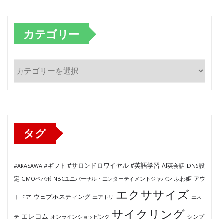
カテゴリー
カ
テ
ゴ
リ
ー
タグ
#サロンドロワイヤル
#英語学習
AI英会話
#ARASAWA
#ギフト
DNS設
ふわ姫
定
GMOペパボ
NBCユニバーサル・エンターテイメントジャパン
アウ
エクササイズ
ウェブホスティング
トドア
エアトリ
エス
サイクリング
エレコム
テ
オンラインショッピング
シンプ