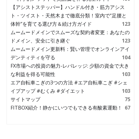
【アシストステッパー】ハンドル付き・筋力アシス
ト・ツイスト・天然木まで徹底分類！室内で“足腰と
体幹”を育てる選び方＆続け方ガイド
123
ムームードメインでスムーズな契約者変更：あなたの
ドメイン、安全に引き継ぐ
123
ムームードメイン更新料：賢い管理でオンラインアイ
デンティティを守る
104
FX市場への投資の魅力-レバレッジ: 少額の資金で大き
な利益を得る可能性
103
エア自転車こぎの3つの方法 #エア自転車こぎ #シェ
イプアップ #むくみ #ダイエット
103
サイトマップ
75
FITBOX紹介！静かにいつでもできる有酸素運動！
67