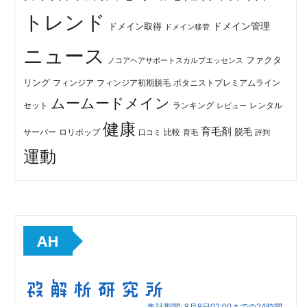
トレンド
ドメイン管理
ドメイン取得
ドメイン移管
ニュース
ファクタ
ノコアヘアサポートスカルプエッセンス
リング
フィンジア初期脱毛
ボタニストプレミアムライン
フィンジア
ムームードメイン
セット
ランキング
レビュー
レンタル
健康
育毛剤
脱毛
ロリポップ
比較
サーバー
口コミ
評判
育毛
運動
AH