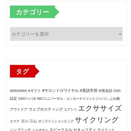
カテゴリー
カ
テ
ゴ
リ
ー
タグ
#サロンドロワイヤル
#英語学習
AI英会話
#ARASAWA
#ギフト
DNS
ふわ姫
設定
GMOペパボ
NBCユニバーサル・エンターテイメントジャパン
エクササイズ
ウェブホスティング
アウトドア
エアトリ
サイクリング
エレコム
エステ
オンラインショッピング
セキュリティ
スピークエル
デメリット
シンプリッチ
ジェネオン