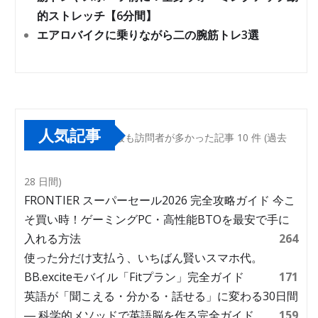
的ストレッチ【6分間】
エアロバイクに乗りながら二の腕筋トレ3選
人気記事
最も訪問者が多かった記事 10 件 (過去
28 日間)
FRONTIER スーパーセール2026 完全攻略ガイド 今こ
そ買い時！ゲーミングPC・高性能BTOを最安で手に
入れる方法
264
使った分だけ支払う、いちばん賢いスマホ代。
BB.exciteモバイル「Fitプラン」完全ガイド
171
英語が「聞こえる・分かる・話せる」に変わる30日間
― 科学的メソッドで英語脳を作る完全ガイド
159