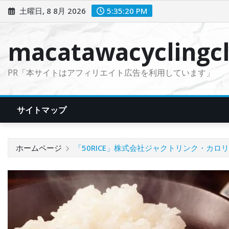
コ
土曜日, 8 8月 2026
5:35:21 PM
ン
テ
macatawacyclingcl
ン
ツ
PR「本サイトはアフィリエイト広告を利用しています」
に
ス
キ
サイトマップ
ッ
プ
ホームページ
「50RICE」株式会社ジャクトリンク・カ