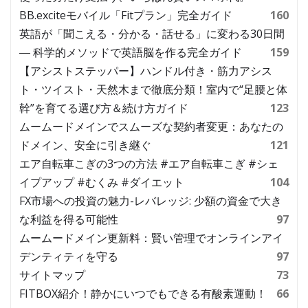
BB.exciteモバイル「Fitプラン」完全ガイド
160
英語が「聞こえる・分かる・話せる」に変わる30日間
― 科学的メソッドで英語脳を作る完全ガイド
159
【アシストステッパー】ハンドル付き・筋力アシス
ト・ツイスト・天然木まで徹底分類！室内で“足腰と体
幹”を育てる選び方＆続け方ガイド
123
ムームードメインでスムーズな契約者変更：あなたの
ドメイン、安全に引き継ぐ
121
エア自転車こぎの3つの方法 #エア自転車こぎ #シェ
イプアップ #むくみ #ダイエット
104
FX市場への投資の魅力-レバレッジ: 少額の資金で大き
な利益を得る可能性
97
ムームードメイン更新料：賢い管理でオンラインアイ
デンティティを守る
97
サイトマップ
73
FITBOX紹介！静かにいつでもできる有酸素運動！
66