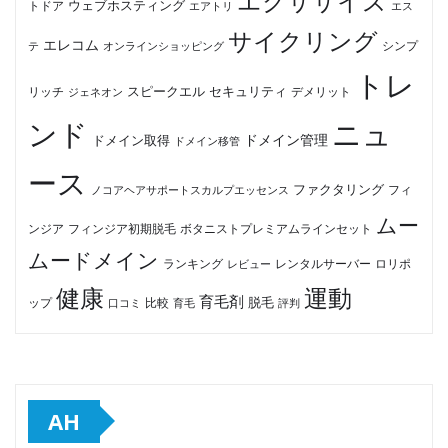
エクササイズ
ウェブホスティング
トドア
エアトリ
エス
サイクリング
エレコム
テ
オンラインショッピング
シンプ
トレ
セキュリティ
スピークエル
デメリット
リッチ
ジェネオン
ンド
ニュ
ドメイン管理
ドメイン取得
ドメイン移管
ース
ファクタリング
ノコアヘアサポートスカルプエッセンス
フィ
ムー
フィンジア初期脱毛
ボタニストプレミアムラインセット
ンジア
ムードメイン
ロリポ
ランキング
レビュー
レンタルサーバー
健康
運動
育毛剤
脱毛
ップ
比較
口コミ
評判
育毛
AH