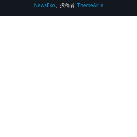
NewsExo
、投稿者:
ThemeArile