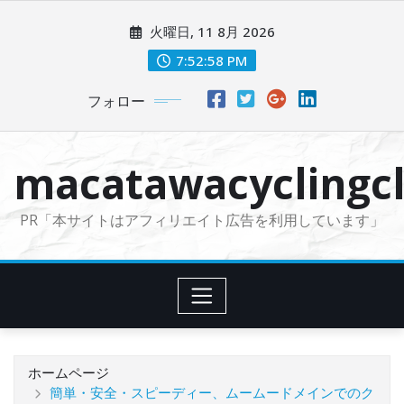
コ
火曜日, 11 8月 2026
ン
テ
7:52:59 PM
ン
フォロー
ツ
に
ス
macatawacyclingcl
キ
ッ
PR「本サイトはアフィリエイト広告を利用しています」
プ
ホームページ
簡単・安全・スピーディー、ムームードメインでのク