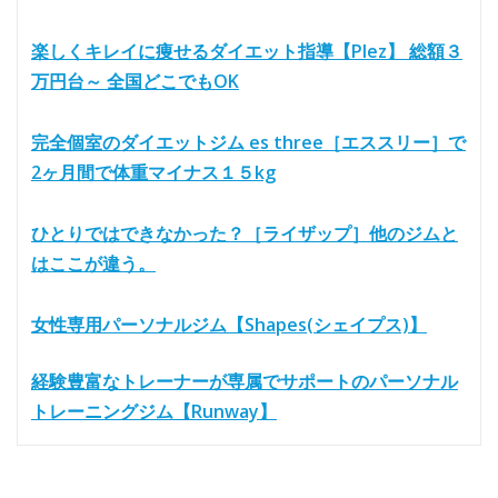
楽しくキレイに痩せるダイエット指導【Plez】 総額３
万円台～ 全国どこでもOK
完全個室のダイエットジム es three［エススリー］で
2ヶ月間で体重マイナス１５kg
ひとりではできなかった？［ライザップ］他のジムと
はここが違う。
女性専用パーソナルジム【Shapes(シェイプス)】
経験豊富なトレーナーが専属でサポートのパーソナル
トレーニングジム【Runway】