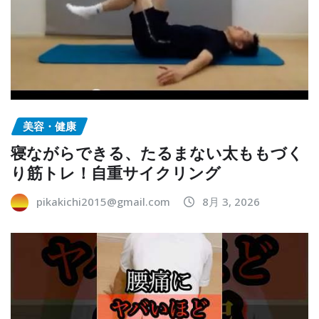
美容・健康
寝ながらできる、たるまない太ももづく
り筋トレ！自重サイクリング
pikakichi2015@gmail.com
8月 3, 2026