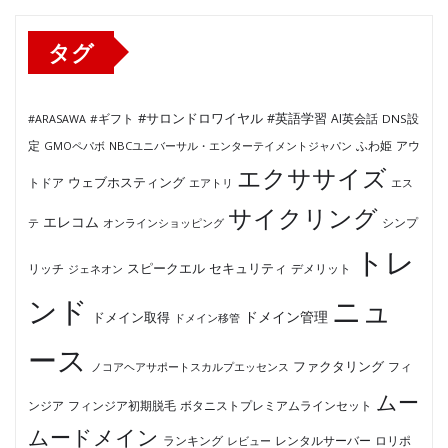
ー
タグ
#サロンドロワイヤル
#英語学習
AI英会話
#ARASAWA
#ギフト
DNS設
ふわ姫
定
GMOペパボ
NBCユニバーサル・エンターテイメントジャパン
アウ
エクササイズ
ウェブホスティング
トドア
エアトリ
エス
サイクリング
エレコム
テ
オンラインショッピング
シンプ
トレ
セキュリティ
スピークエル
デメリット
リッチ
ジェネオン
ンド
ニュ
ドメイン管理
ドメイン取得
ドメイン移管
ース
ファクタリング
ノコアヘアサポートスカルプエッセンス
フィ
ムー
フィンジア初期脱毛
ボタニストプレミアムラインセット
ンジア
ムードメイン
ロリポ
ランキング
レビュー
レンタルサーバー