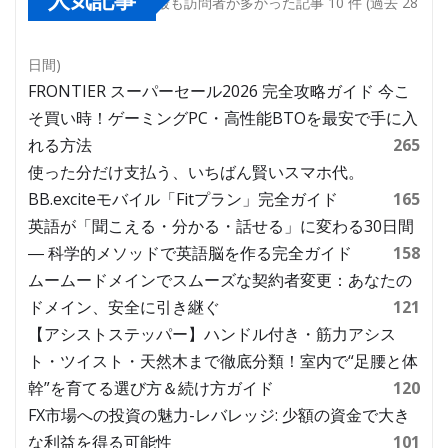
最も訪問者が多かった記事 10 件 (過去 28
日間)
FRONTIER スーパーセール2026 完全攻略ガイド 今こ
そ買い時！ゲーミングPC・高性能BTOを最安で手に入
れる方法
265
使った分だけ支払う、いちばん賢いスマホ代。
BB.exciteモバイル「Fitプラン」完全ガイド
165
英語が「聞こえる・分かる・話せる」に変わる30日間
― 科学的メソッドで英語脳を作る完全ガイド
158
ムームードメインでスムーズな契約者変更：あなたの
ドメイン、安全に引き継ぐ
121
【アシストステッパー】ハンドル付き・筋力アシス
ト・ツイスト・天然木まで徹底分類！室内で“足腰と体
幹”を育てる選び方＆続け方ガイド
120
FX市場への投資の魅力-レバレッジ: 少額の資金で大き
な利益を得る可能性
101