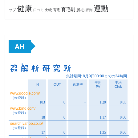
健康
運動
育毛剤
脱毛
ップ
比較
口コミ
評判
育毛
AH