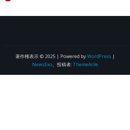
著作権表示 © 2025 | Powered by
WordPress
|
NewsExo
、投稿者:
ThemeArile