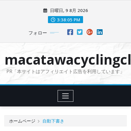
コ
日曜日, 9 8月 2026
ン
テ
3:38:06 PM
ン
フォロー
ツ
に
ス
macatawacyclingcl
キ
ッ
PR「本サイトはアフィリエイト広告を利用しています」
プ
ホームページ
自動下書き