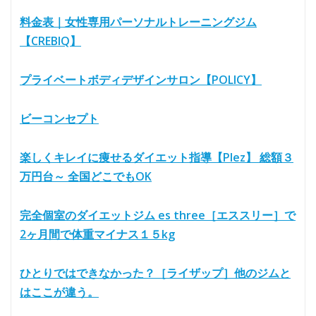
料金表｜女性専用パーソナルトレーニングジム
【CREBIQ】
プライベートボディデザインサロン【POLICY】
ビーコンセプト
楽しくキレイに痩せるダイエット指導【Plez】 総額３
万円台～ 全国どこでもOK
完全個室のダイエットジム es three［エススリー］で
2ヶ月間で体重マイナス１５kg
ひとりではできなかった？［ライザップ］他のジムと
はここが違う。