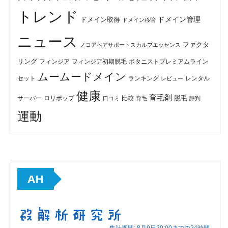
トレンド
ドメイン管理
ドメイン取得
ドメイン移管
ニュース
ファクタ
ノコアヘアサポートスカルプエッセンス
リング
フィンジア初期脱毛
ボタニストプレミアムライン
フィンジア
ムームードメイン
セット
ランキング
レビュー
レンタル
健康
育毛剤
脱毛
ロリポップ
比較
サーバー
口コミ
評判
育毛
運動
AH