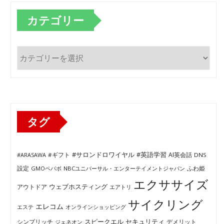
カテゴリー
カ
テ
ゴ
リ
ー
タグ
#サロンドロワイヤル
#英語学習
AI英会話
#ARASAWA
#ギフト
DNS
ふわ姫
設定
GMOペパボ
NBCユニバーサル・エンターテイメントジャパン
エクササイズ
ウェブホスティング
アウトドア
エアトリ
サイクリング
エレコム
エステ
オンラインショッピング
セキュリティ
スピークエル
デメリット
シンプリッチ
ジェネオン