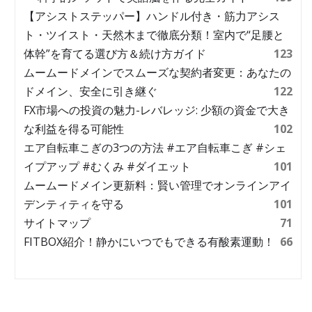
【アシストステッパー】ハンドル付き・筋力アシス
ト・ツイスト・天然木まで徹底分類！室内で“足腰と
体幹”を育てる選び方＆続け方ガイド
123
ムームードメインでスムーズな契約者変更：あなたの
ドメイン、安全に引き継ぐ
122
FX市場への投資の魅力-レバレッジ: 少額の資金で大き
な利益を得る可能性
102
エア自転車こぎの3つの方法 #エア自転車こぎ #シェ
イプアップ #むくみ #ダイエット
101
ムームードメイン更新料：賢い管理でオンラインアイ
デンティティを守る
101
サイトマップ
71
FITBOX紹介！静かにいつでもできる有酸素運動！
66