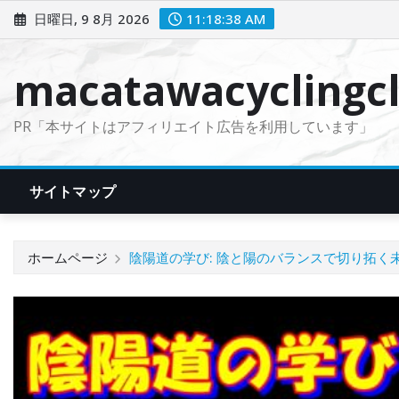
コ
日曜日, 9 8月 2026
11:18:39 AM
ン
テ
macatawacyclingcl
ン
ツ
PR「本サイトはアフィリエイト広告を利用しています」
に
ス
キ
サイトマップ
ッ
プ
ホームページ
陰陽道の学び: 陰と陽のバランスで切り拓く未来 