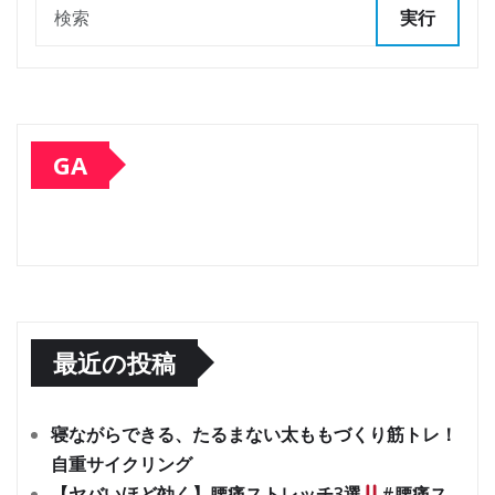
実行
GA
最近の投稿
寝ながらできる、たるまない太ももづくり筋トレ！
自重サイクリング
【ヤバいほど効く】腰痛ストレッチ3選
#腰痛ス