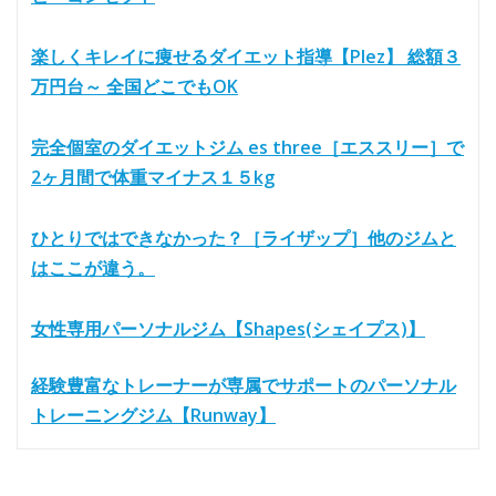
楽しくキレイに痩せるダイエット指導【Plez】 総額３
万円台～ 全国どこでもOK
完全個室のダイエットジム es three［エススリー］で
2ヶ月間で体重マイナス１５kg
ひとりではできなかった？［ライザップ］他のジムと
はここが違う。
女性専用パーソナルジム【Shapes(シェイプス)】
経験豊富なトレーナーが専属でサポートのパーソナル
トレーニングジム【Runway】