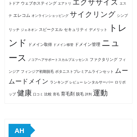
エクササイズ
ウェブホスティング
トドア
エアトリ
エス
サイクリング
エレコム
テ
オンラインショッピング
シンプ
トレ
セキュリティ
スピークエル
デメリット
リッチ
ジェネオン
ンド
ニュ
ドメイン管理
ドメイン取得
ドメイン移管
ース
ファクタリング
ノコアヘアサポートスカルプエッセンス
フィ
ムー
フィンジア初期脱毛
ボタニストプレミアムラインセット
ンジア
ムードメイン
ロリポ
ランキング
レビュー
レンタルサーバー
健康
運動
育毛剤
脱毛
ップ
比較
口コミ
評判
育毛
AH