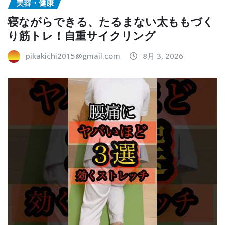
美容・健康
寝ながらできる、たるまない太ももづく
り筋トレ！自重サイクリング
pikakichi2015@gmail.com
8月 3, 2026