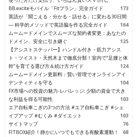
BB.exciteモバイル「Fitプラン」完全ガイド
173
英語が「聞こえる・分かる・話せる」に変わる30日間
― 科学的メソッドで英語脳を作る完全ガイド
164
ムームードメインでスムーズな契約者変更：あなたの
ドメイン、安全に引き継ぐ
125
【アシストステッパー】ハンドル付き・筋力アシス
ト・ツイスト・天然木まで徹底分類！室内で“足腰と体
幹”を育てる選び方＆続け方ガイド
124
ムームードメイン更新料：賢い管理でオンラインアイ
デンティティを守る
104
FX市場への投資の魅力-レバレッジ: 少額の資金で大き
な利益を得る可能性
103
エア自転車こぎの3つの方法 #エア自転車こぎ #シェ
イプアップ #むくみ #ダイエット
103
サイトマップ
76
FITBOX紹介！静かにいつでもできる有酸素運動！
68