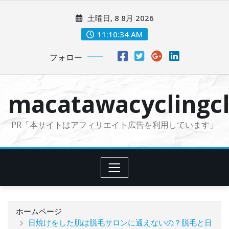
コ
土曜日, 8 8月 2026
ン
テ
11:10:35 AM
ン
フォロー
ツ
に
ス
macatawacyclingcl
キ
ッ
PR「本サイトはアフィリエイト広告を利用しています」
プ
ホームページ
日焼けをした肌は脱毛サロンに通えないの？脱毛と日