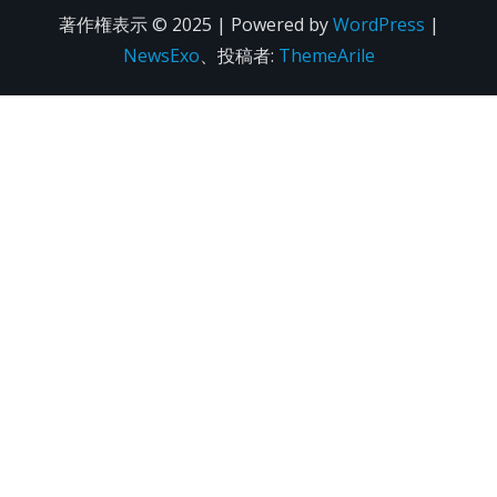
著作権表示 © 2025 | Powered by
WordPress
|
NewsExo
、投稿者:
ThemeArile