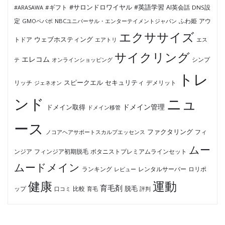
#サロンドロワイヤル
#英語学習
AI英会話
#ARASAWA
#ギフト
DNS設
ふわ姫
定
GMOペパボ
NBCユニバーサル・エンターテイメントジャパン
アウ
エクササイズ
ウェブホスティング
トドア
エアトリ
エス
サイクリング
エレコム
テ
オンラインショッピング
シンプ
トレ
セキュリティ
スピークエル
デメリット
リッチ
ジェネオン
ンド
ニュ
ドメイン管理
ドメイン取得
ドメイン移管
ース
ファクタリング
ノコアヘアサポートスカルプエッセンス
フィ
ムー
フィンジア初期脱毛
ボタニストプレミアムラインセット
ンジア
ムードメイン
ロリポ
ランキング
レビュー
レンタルサーバー
健康
運動
育毛剤
脱毛
ップ
比較
口コミ
評判
育毛