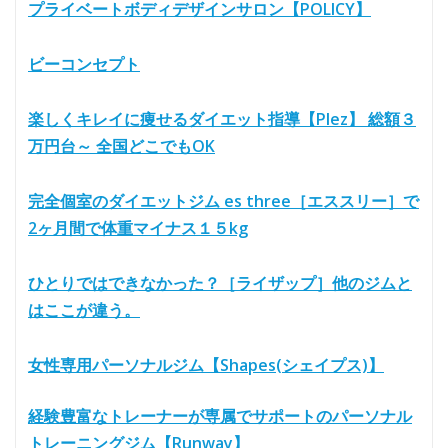
プライベートボディデザインサロン【POLICY】
ビーコンセプト
楽しくキレイに痩せるダイエット指導【Plez】 総額３
万円台～ 全国どこでもOK
完全個室のダイエットジム es three［エススリー］で
2ヶ月間で体重マイナス１５kg
ひとりではできなかった？［ライザップ］他のジムと
はここが違う。
女性専用パーソナルジム【Shapes(シェイプス)】
経験豊富なトレーナーが専属でサポートのパーソナル
トレーニングジム【Runway】