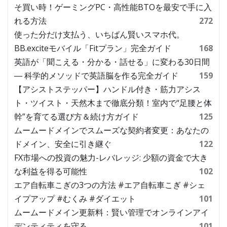
そ買い時！ゲーミングPC・高性能BTOを最安で手に入
れる方法
272
使った分だけ支払う、いちばん賢いスマホ代。
BB.exciteモバイル「Fitプラン」完全ガイド
168
英語が「聞こえる・分かる・話せる」に変わる30日間
― 科学的メソッドで英語脳を作る完全ガイド
159
【アシストステッパー】ハンドル付き・筋力アシス
ト・ツイスト・天然木まで徹底分類！室内で“足腰と体
幹”を育てる選び方＆続け方ガイド
125
ムームードメインでスムーズな契約者変更：あなたの
ドメイン、安全に引き継ぐ
122
FX市場への投資の魅力-レバレッジ: 少額の資金で大き
な利益を得る可能性
102
エア自転車こぎの3つの方法 #エア自転車こぎ #シェ
イプアップ #むくみ #ダイエット
101
ムームードメイン更新料：賢い管理でオンラインアイ
デンティティを守る
101