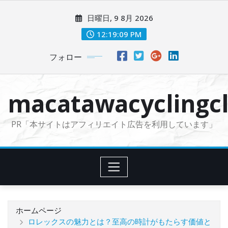
コ
日曜日, 9 8月 2026
ン
テ
12:19:10 PM
ン
フォロー
ツ
に
ス
macatawacyclingcl
キ
ッ
PR「本サイトはアフィリエイト広告を利用しています」
プ
ホームページ
ロレックスの魅力とは？至高の時計がもたらす価値と