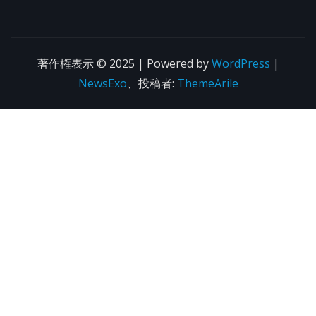
著作権表示 © 2025 | Powered by
WordPress
|
NewsExo
、投稿者:
ThemeArile