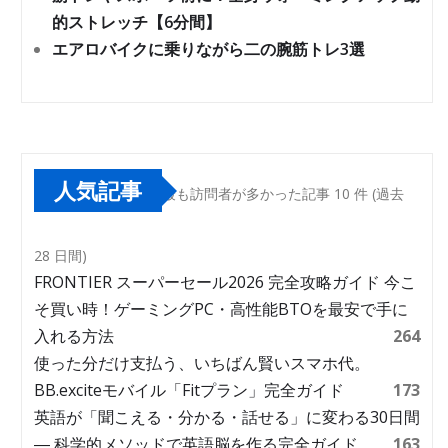
的ストレッチ【6分間】
エアロバイクに乗りながら二の腕筋トレ3選
人気記事
最も訪問者が多かった記事 10 件 (過去
28 日間)
FRONTIER スーパーセール2026 完全攻略ガイド 今こ
そ買い時！ゲーミングPC・高性能BTOを最安で手に
入れる方法
264
使った分だけ支払う、いちばん賢いスマホ代。
BB.exciteモバイル「Fitプラン」完全ガイド
173
英語が「聞こえる・分かる・話せる」に変わる30日間
― 科学的メソッドで英語脳を作る完全ガイド
163