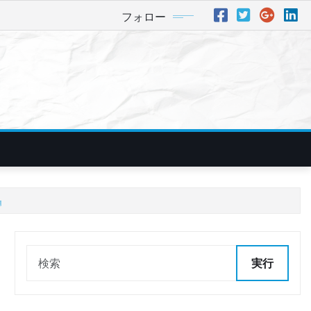
フォロー
』
実行