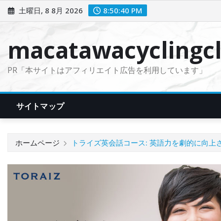
コ
土曜日, 8 8月 2026
8:50:41 PM
ン
テ
macatawacyclingcl
ン
ツ
PR「本サイトはアフィリエイト広告を利用しています」
に
ス
キ
サイトマップ
ッ
プ
ホームページ
トライズ英会話コース: 英語力を劇的に向上