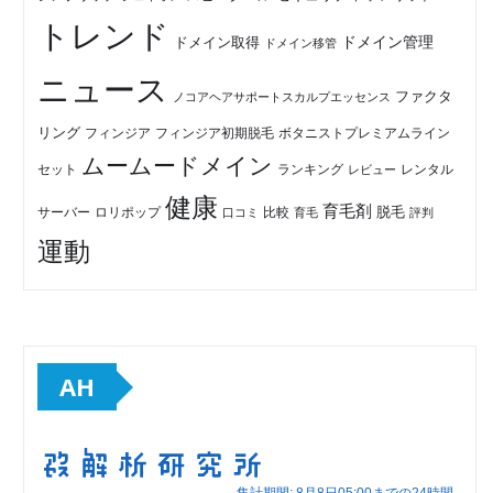
トレンド
ドメイン管理
ドメイン取得
ドメイン移管
ニュース
ファクタ
ノコアヘアサポートスカルプエッセンス
リング
フィンジア初期脱毛
ボタニストプレミアムライン
フィンジア
ムームードメイン
セット
ランキング
レビュー
レンタル
健康
育毛剤
脱毛
ロリポップ
比較
サーバー
口コミ
評判
育毛
運動
AH