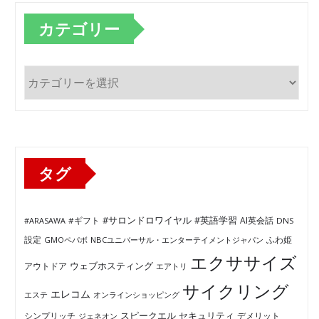
カテゴリー
カ
テ
ゴ
リ
ー
タグ
#サロンドロワイヤル
#英語学習
AI英会話
#ARASAWA
#ギフト
DNS
ふわ姫
設定
GMOペパボ
NBCユニバーサル・エンターテイメントジャパン
エクササイズ
ウェブホスティング
アウトドア
エアトリ
サイクリング
エレコム
エステ
オンラインショッピング
セキュリティ
スピークエル
デメリット
シンプリッチ
ジェネオン