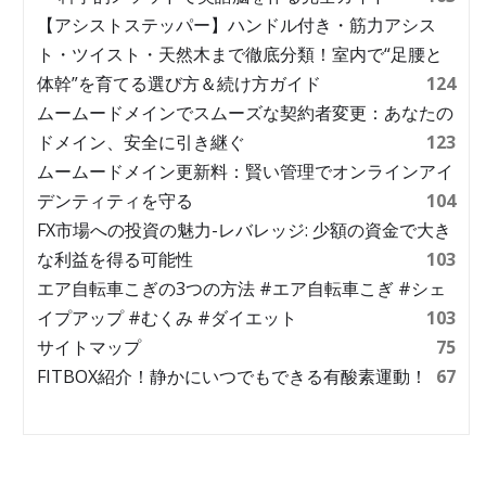
【アシストステッパー】ハンドル付き・筋力アシス
ト・ツイスト・天然木まで徹底分類！室内で“足腰と
体幹”を育てる選び方＆続け方ガイド
124
ムームードメインでスムーズな契約者変更：あなたの
ドメイン、安全に引き継ぐ
123
ムームードメイン更新料：賢い管理でオンラインアイ
デンティティを守る
104
FX市場への投資の魅力-レバレッジ: 少額の資金で大き
な利益を得る可能性
103
エア自転車こぎの3つの方法 #エア自転車こぎ #シェ
イプアップ #むくみ #ダイエット
103
サイトマップ
75
FITBOX紹介！静かにいつでもできる有酸素運動！
67