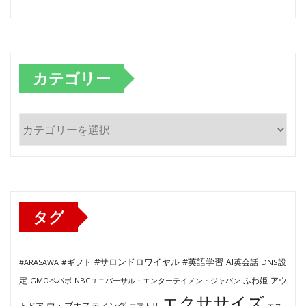
カテゴリー
カ
テ
ゴ
リ
ー
タグ
#サロンドロワイヤル
#英語学習
AI英会話
#ARASAWA
#ギフト
DNS設
ふわ姫
定
GMOペパボ
NBCユニバーサル・エンターテイメントジャパン
アウ
エクササイズ
ウェブホスティング
トドア
エアトリ
エス