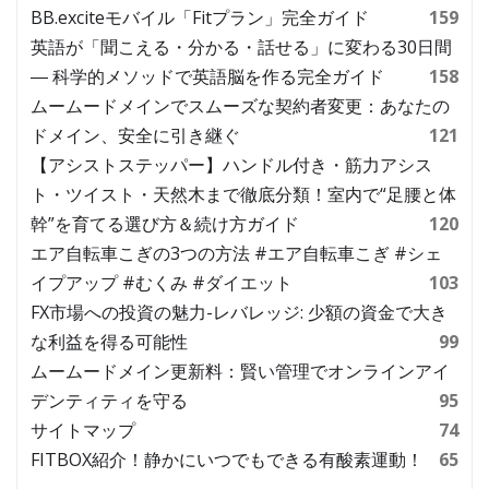
BB.exciteモバイル「Fitプラン」完全ガイド
159
英語が「聞こえる・分かる・話せる」に変わる30日間
― 科学的メソッドで英語脳を作る完全ガイド
158
ムームードメインでスムーズな契約者変更：あなたの
ドメイン、安全に引き継ぐ
121
【アシストステッパー】ハンドル付き・筋力アシス
ト・ツイスト・天然木まで徹底分類！室内で“足腰と体
幹”を育てる選び方＆続け方ガイド
120
エア自転車こぎの3つの方法 #エア自転車こぎ #シェ
イプアップ #むくみ #ダイエット
103
FX市場への投資の魅力-レバレッジ: 少額の資金で大き
な利益を得る可能性
99
ムームードメイン更新料：賢い管理でオンラインアイ
デンティティを守る
95
サイトマップ
74
FITBOX紹介！静かにいつでもできる有酸素運動！
65