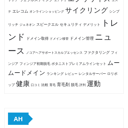
サイクリング
エレコム
テ
オンラインショッピング
シンプ
トレ
セキュリティ
スピークエル
デメリット
リッチ
ジェネオン
ンド
ニュ
ドメイン管理
ドメイン取得
ドメイン移管
ース
ファクタリング
ノコアヘアサポートスカルプエッセンス
フィ
ムー
フィンジア初期脱毛
ボタニストプレミアムラインセット
ンジア
ムードメイン
ロリポ
ランキング
レビュー
レンタルサーバー
健康
運動
育毛剤
脱毛
ップ
比較
口コミ
評判
育毛
AH