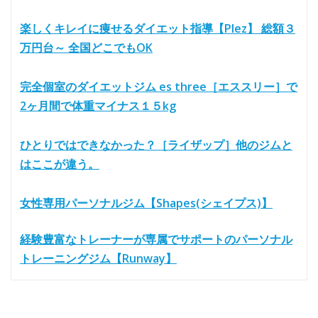
楽しくキレイに痩せるダイエット指導【Plez】 総額３
万円台～ 全国どこでもOK
完全個室のダイエットジム es three［エススリー］で
2ヶ月間で体重マイナス１５kg
ひとりではできなかった？［ライザップ］他のジムと
はここが違う。
女性専用パーソナルジム【Shapes(シェイプス)】
経験豊富なトレーナーが専属でサポートのパーソナル
トレーニングジム【Runway】