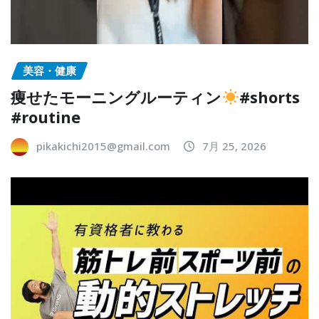
美容・健康
痩せたモーニングルーティン
#shorts
#routine
pikakichi2015@gmail.com
7月 25, 2026