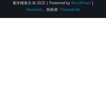
著作権表示 © 2025 | Powered by
WordPress
|
NewsExo
、投稿者:
ThemeArile