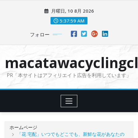
コ
月曜日, 10 8月 2026
ン
テ
5:38:00 AM
ン
フォロー
ツ
に
ス
macatawacyclingcl
キ
ッ
PR「本サイトはアフィリエイト広告を利用しています」
プ
ホームページ
「花 宅配」いつでもどこでも、新鮮な花があなたの