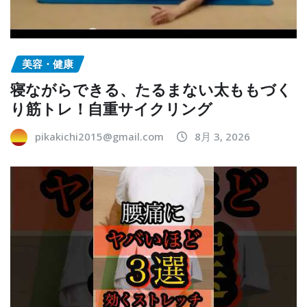
美容・健康
寝ながらできる、たるまない太ももづく
り筋トレ！自重サイクリング
pikakichi2015@gmail.com
8月 3, 2026