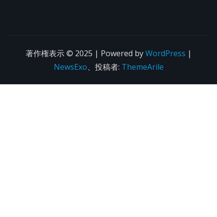
著作権表示 © 2025 | Powered by
WordPress
|
NewsExo
、投稿者:
ThemeArile