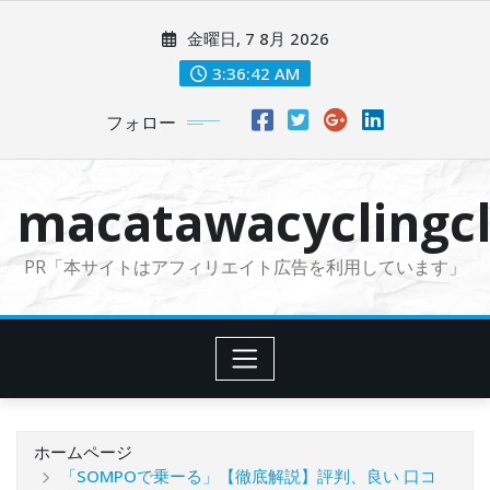
コ
金曜日, 7 8月 2026
ン
テ
3:36:43 AM
ン
フォロー
ツ
に
ス
macatawacyclingcl
キ
ッ
PR「本サイトはアフィリエイト広告を利用しています」
プ
ホームページ
「SOMPOで乗ーる」【徹底解説】評判、良い 口コ