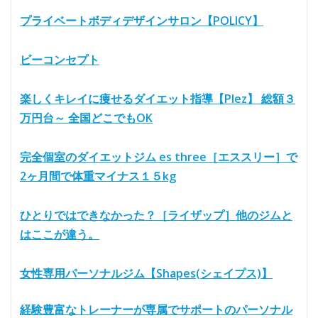
プライベートボディデザインサロン【POLICY】
ビーコンセプト
楽しくキレイに痩せるダイエット指導【Plez】 総額３
万円台～ 全国どこでもOK
完全個室のダイエットジム es three［エススリー］で
2ヶ月間で体重マイナス１５kg
ひとりではできなかった？［ライザップ］他のジムと
はここが違う。
女性専用パーソナルジム【Shapes(シェイプス)】
経験豊富なトレーナーが専属でサポートのパーソナル