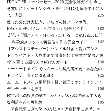
FRONTIER スーパーセール2026 完全攻略ガイド 今こ
そ買い時！ゲーミングPC・高性能BTOを最安で手に入
れる方法
275
使った分だけ支払う、いちばん賢いスマホ代。
BB.exciteモバイル「Fitプラン」完全ガイド
182
英語が「聞こえる・分かる・話せる」に変わる30日間
― 科学的メソッドで英語脳を作る完全ガイド
162
【アシストステッパー】ハンドル付き・筋力アシス
ト・ツイスト・天然木まで徹底分類！室内で“足腰と体
幹”を育てる選び方＆続け方ガイド
130
ムームードメインでスムーズな契約者変更：あなたの
ドメイン、安全に引き継ぐ
125
ムームードメイン更新料：賢い管理でオンラインアイ
デンティティを守る
106
FX市場への投資の魅力-レバレッジ: 少額の資金で大き
な利益を得る可能性
105
エア自転車こぎの3つの方法 #エア自転車こぎ #シェ