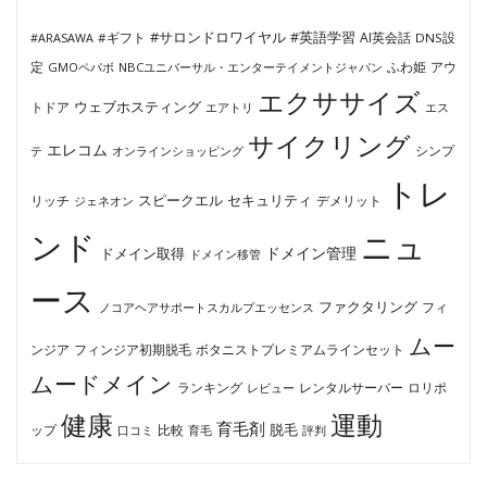
#サロンドロワイヤル
#英語学習
AI英会話
#ARASAWA
#ギフト
DNS設
ふわ姫
定
GMOペパボ
NBCユニバーサル・エンターテイメントジャパン
アウ
エクササイズ
ウェブホスティング
トドア
エアトリ
エス
サイクリング
エレコム
テ
オンラインショッピング
シンプ
トレ
セキュリティ
スピークエル
デメリット
リッチ
ジェネオン
ンド
ニュ
ドメイン管理
ドメイン取得
ドメイン移管
ース
ファクタリング
ノコアヘアサポートスカルプエッセンス
フィ
ムー
フィンジア初期脱毛
ボタニストプレミアムラインセット
ンジア
ムードメイン
ロリポ
ランキング
レビュー
レンタルサーバー
健康
運動
育毛剤
脱毛
ップ
比較
口コミ
評判
育毛