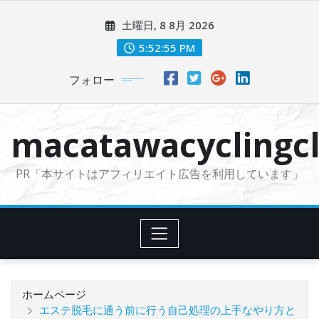
コ
土曜日, 8 8月 2026
ン
テ
5:52:56 PM
ン
フォロー
ツ
に
ス
macatawacyclingcl
キ
ッ
PR「本サイトはアフィリエイト広告を利用しています」
プ
ホームページ
エステ脱毛に通う前に行う自己処理の上手なやり方と