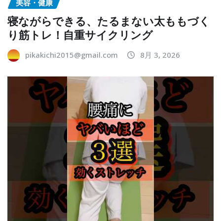
美容・健康
寝ながらできる、たるまない太ももづく
り筋トレ！自重サイクリング
pikakichi2015@gmail.com
8月 3, 2026