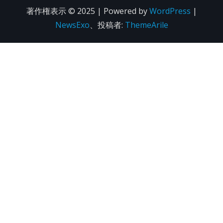
著作権表示 © 2025 | Powered by
WordPress
|
NewsExo
、投稿者:
ThemeArile