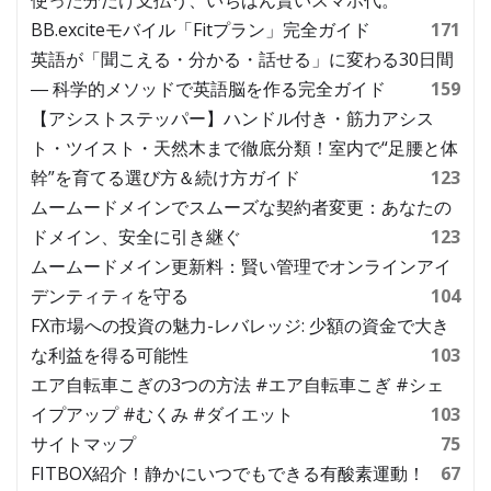
BB.exciteモバイル「Fitプラン」完全ガイド
171
英語が「聞こえる・分かる・話せる」に変わる30日間
― 科学的メソッドで英語脳を作る完全ガイド
159
【アシストステッパー】ハンドル付き・筋力アシス
ト・ツイスト・天然木まで徹底分類！室内で“足腰と体
幹”を育てる選び方＆続け方ガイド
123
ムームードメインでスムーズな契約者変更：あなたの
ドメイン、安全に引き継ぐ
123
ムームードメイン更新料：賢い管理でオンラインアイ
デンティティを守る
104
FX市場への投資の魅力-レバレッジ: 少額の資金で大き
な利益を得る可能性
103
エア自転車こぎの3つの方法 #エア自転車こぎ #シェ
イプアップ #むくみ #ダイエット
103
サイトマップ
75
FITBOX紹介！静かにいつでもできる有酸素運動！
67