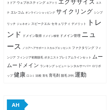
エクササイズ
ウェブホスティング
トドア
エアトリ
エス
サイクリング
エレコム
テ
オンラインショッピング
シンプ
トレ
セキュリティ
スピークエル
デメリット
リッチ
ジェネオン
ンド
ニュ
ドメイン管理
ドメイン取得
ドメイン移管
ース
ファクタリング
ノコアヘアサポートスカルプエッセンス
フィ
ムー
フィンジア初期脱毛
ボタニストプレミアムラインセット
ンジア
ムードメイン
ロリポ
ランキング
レビュー
レンタルサーバー
健康
運動
育毛剤
脱毛
ップ
比較
口コミ
評判
育毛
AH