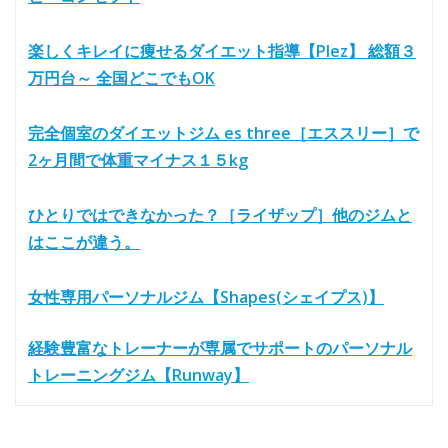
楽しくキレイに痩せるダイエット指導【Plez】 総額３
万円台～ 全国どこでもOK
完全個室のダイエットジム es three［エススリー］で
2ヶ月間で体重マイナス１５kg
ひとりではできなかった？［ライザップ］他のジムと
はここが違う。
女性専用パーソナルジム【Shapes(シェイプス)】
経験豊富なトレーナーが専属でサポートのパーソナル
トレーニングジム【Runway】