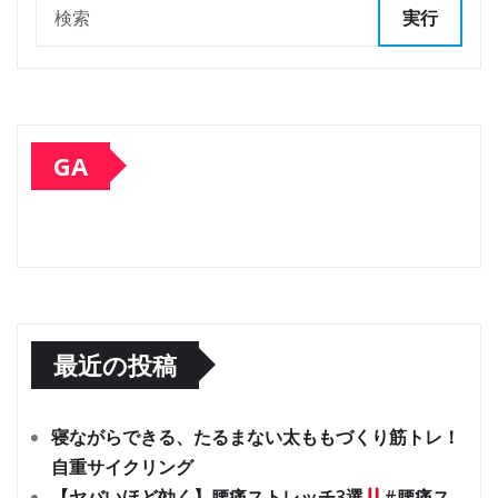
実行
GA
最近の投稿
寝ながらできる、たるまない太ももづくり筋トレ！
自重サイクリング
【ヤバいほど効く】腰痛ストレッチ3選
#腰痛ス