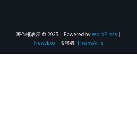
著作権表示 © 2025 | Powered by
WordPress
|
NewsExo
、投稿者:
ThemeArile