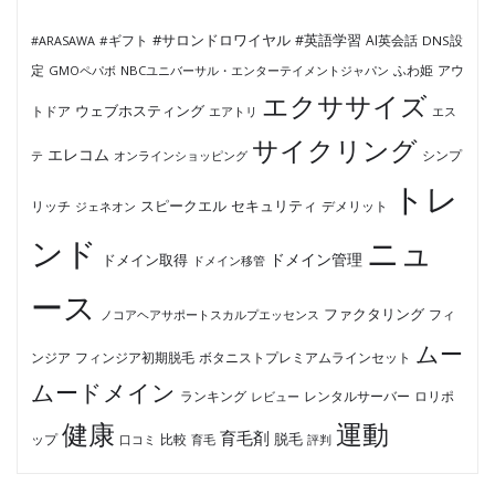
#サロンドロワイヤル
#英語学習
AI英会話
#ARASAWA
#ギフト
DNS設
ふわ姫
定
GMOペパボ
NBCユニバーサル・エンターテイメントジャパン
アウ
エクササイズ
ウェブホスティング
トドア
エアトリ
エス
サイクリング
エレコム
テ
オンラインショッピング
シンプ
トレ
セキュリティ
スピークエル
デメリット
リッチ
ジェネオン
ンド
ニュ
ドメイン管理
ドメイン取得
ドメイン移管
ース
ファクタリング
ノコアヘアサポートスカルプエッセンス
フィ
ムー
フィンジア初期脱毛
ボタニストプレミアムラインセット
ンジア
ムードメイン
ロリポ
ランキング
レビュー
レンタルサーバー
健康
運動
育毛剤
脱毛
ップ
比較
口コミ
評判
育毛