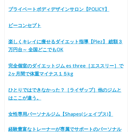
プライベートボディデザインサロン【POLICY】
ビーコンセプト
楽しくキレイに痩せるダイエット指導【Plez】 総額３
万円台～ 全国どこでもOK
完全個室のダイエットジム es three［エススリー］で
2ヶ月間で体重マイナス１５kg
ひとりではできなかった？［ライザップ］他のジムと
はここが違う。
女性専用パーソナルジム【Shapes(シェイプス)】
経験豊富なトレーナーが専属でサポートのパーソナル