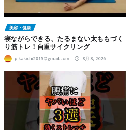
美容・健康
寝ながらできる、たるまない太ももづく
り筋トレ！自重サイクリング
pikakichi2015@gmail.com
8月 3, 2026