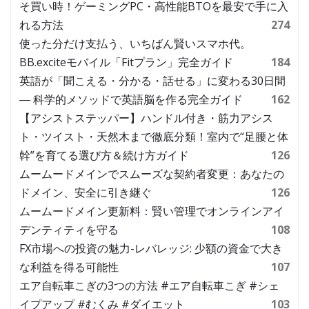
そ買い時！ゲーミングPC・高性能BTOを最安で手に入
れる方法
274
使った分だけ支払う、いちばん賢いスマホ代。
BB.exciteモバイル「Fitプラン」完全ガイド
184
英語が「聞こえる・分かる・話せる」に変わる30日間
― 科学的メソッドで英語脳を作る完全ガイド
162
【アシストステッパー】ハンドル付き・筋力アシス
ト・ツイスト・天然木まで徹底分類！室内で“足腰と体
幹”を育てる選び方＆続け方ガイド
126
ムームードメインでスムーズな契約者変更：あなたの
ドメイン、安全に引き継ぐ
126
ムームードメイン更新料：賢い管理でオンラインアイ
デンティティを守る
108
FX市場への投資の魅力-レバレッジ: 少額の資金で大き
な利益を得る可能性
107
エア自転車こぎの3つの方法 #エア自転車こぎ #シェ
イプアップ #むくみ #ダイエット
103