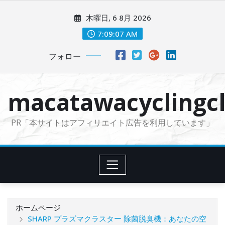
コ
木曜日, 6 8月 2026
ン
テ
7:09:09 AM
ン
フォロー
ツ
に
ス
macatawacyclingcl
キ
ッ
PR「本サイトはアフィリエイト広告を利用しています」
プ
ホームページ
SHARP プラズマクラスター 除菌脱臭機：あなたの空