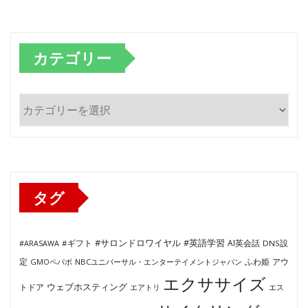
カテゴリー
カ
テ
ゴ
リ
ー
タグ
#サロンドロワイヤル
#英語学習
AI英会話
#ARASAWA
#ギフト
DNS設
ふわ姫
定
GMOペパボ
NBCユニバーサル・エンターテイメントジャパン
アウ
エクササイズ
ウェブホスティング
トドア
エアトリ
エス