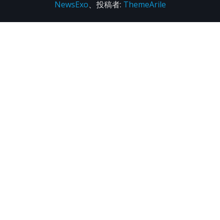
NewsExo
、投稿者:
ThemeArile