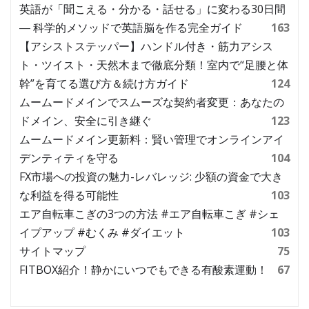
英語が「聞こえる・分かる・話せる」に変わる30日間
― 科学的メソッドで英語脳を作る完全ガイド
163
【アシストステッパー】ハンドル付き・筋力アシス
ト・ツイスト・天然木まで徹底分類！室内で“足腰と体
幹”を育てる選び方＆続け方ガイド
124
ムームードメインでスムーズな契約者変更：あなたの
ドメイン、安全に引き継ぐ
123
ムームードメイン更新料：賢い管理でオンラインアイ
デンティティを守る
104
FX市場への投資の魅力-レバレッジ: 少額の資金で大き
な利益を得る可能性
103
エア自転車こぎの3つの方法 #エア自転車こぎ #シェ
イプアップ #むくみ #ダイエット
103
サイトマップ
75
FITBOX紹介！静かにいつでもできる有酸素運動！
67