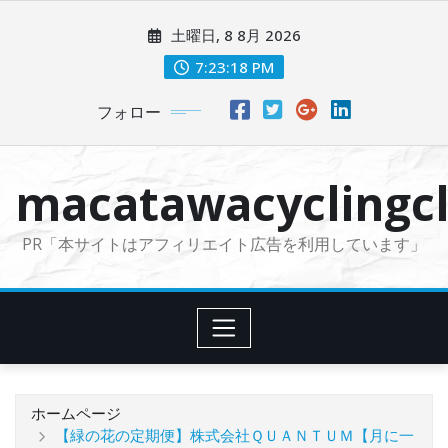
コ
土曜日, 8 8月 2026
ン
テ
7:23:19 PM
ン
フォロー
ツ
に
ス
macatawacyclingcl
キ
ッ
PR「本サイトはアフィリエイト広告を利用しています」
プ
ホームページ
【緑の花の定期便】株式会社ＱＵＡＮＴＵＭ【月に一