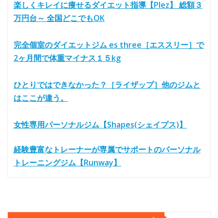
楽しくキレイに痩せるダイエット指導【Plez】 総額３
万円台～ 全国どこでもOK
完全個室のダイエットジム es three［エススリー］で
2ヶ月間で体重マイナス１５kg
ひとりではできなかった？［ライザップ］他のジムと
はここが違う。
女性専用パーソナルジム【Shapes(シェイプス)】
経験豊富なトレーナーが専属でサポートのパーソナル
トレーニングジム【Runway】