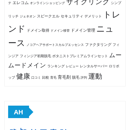
サイクリング
エレコム
テ
オンラインショッピング
シンプ
トレ
セキュリティ
スピークエル
デメリット
リッチ
ジェネオン
ンド
ニュ
ドメイン管理
ドメイン取得
ドメイン移管
ース
ファクタリング
ノコアヘアサポートスカルプエッセンス
フィ
ムー
フィンジア初期脱毛
ボタニストプレミアムラインセット
ンジア
ムードメイン
ロリポ
ランキング
レビュー
レンタルサーバー
健康
運動
育毛剤
脱毛
ップ
比較
口コミ
評判
育毛
AH