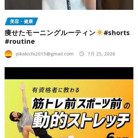
美容・健康
痩せたモーニングルーティン
#shorts
#routine
pikakichi2015@gmail.com
7月 25, 2026