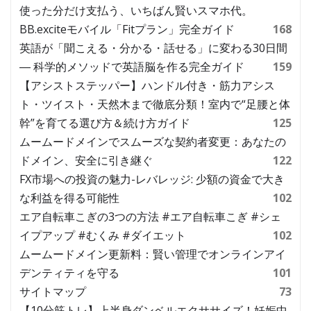
使った分だけ支払う、いちばん賢いスマホ代。
BB.exciteモバイル「Fitプラン」完全ガイド
168
英語が「聞こえる・分かる・話せる」に変わる30日間
― 科学的メソッドで英語脳を作る完全ガイド
159
【アシストステッパー】ハンドル付き・筋力アシス
ト・ツイスト・天然木まで徹底分類！室内で“足腰と体
幹”を育てる選び方＆続け方ガイド
125
ムームードメインでスムーズな契約者変更：あなたの
ドメイン、安全に引き継ぐ
122
FX市場への投資の魅力-レバレッジ: 少額の資金で大き
な利益を得る可能性
102
エア自転車こぎの3つの方法 #エア自転車こぎ #シェ
イプアップ #むくみ #ダイエット
102
ムームードメイン更新料：賢い管理でオンラインアイ
デンティティを守る
101
サイトマップ
73
【10分筋トレ】上半身ダンベルエクササイズ！妊娠中