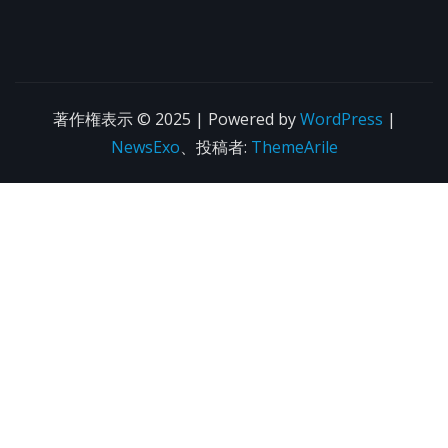
著作権表示 © 2025 | Powered by
WordPress
|
NewsExo
、投稿者:
ThemeArile