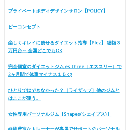
プライベートボディデザインサロン【POLICY】
ビーコンセプト
楽しくキレイに痩せるダイエット指導【Plez】 総額３
万円台～ 全国どこでもOK
完全個室のダイエットジム es three［エススリー］で
2ヶ月間で体重マイナス１５kg
ひとりではできなかった？［ライザップ］他のジムと
はここが違う。
女性専用パーソナルジム【Shapes(シェイプス)】
経験豊富なトレーナーが専属でサポートのパーソナル