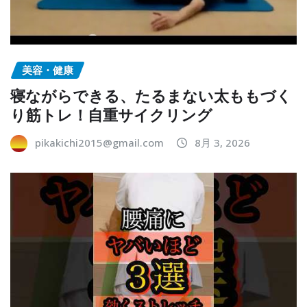
美容・健康
寝ながらできる、たるまない太ももづく
り筋トレ！自重サイクリング
pikakichi2015@gmail.com
8月 3, 2026