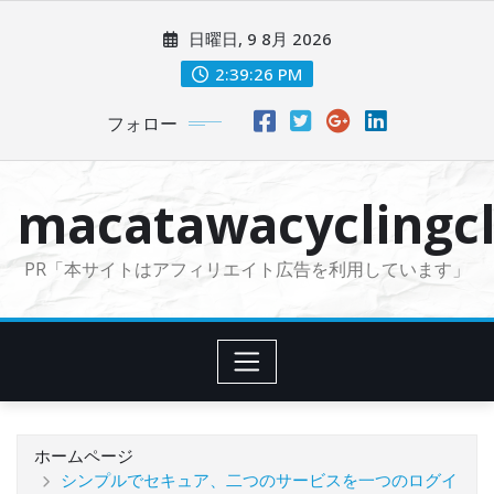
コ
日曜日, 9 8月 2026
ン
テ
2:39:27 PM
ン
フォロー
ツ
に
ス
macatawacyclingcl
キ
ッ
PR「本サイトはアフィリエイト広告を利用しています」
プ
ホームページ
シンプルでセキュア、二つのサービスを一つのログイ