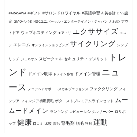
#サロンドロワイヤル
#英語学習
AI英会話
#ARASAWA
#ギフト
DNS設
ふわ姫
定
GMOペパボ
NBCユニバーサル・エンターテイメントジャパン
アウ
エクササイズ
ウェブホスティング
トドア
エアトリ
エス
サイクリング
エレコム
テ
オンラインショッピング
シンプ
トレ
セキュリティ
スピークエル
デメリット
リッチ
ジェネオン
ンド
ニュ
ドメイン管理
ドメイン取得
ドメイン移管
ース
ファクタリング
ノコアヘアサポートスカルプエッセンス
フィ
ムー
フィンジア初期脱毛
ボタニストプレミアムラインセット
ンジア
ムードメイン
ロリポ
ランキング
レビュー
レンタルサーバー
健康
運動
育毛剤
脱毛
ップ
比較
口コミ
評判
育毛