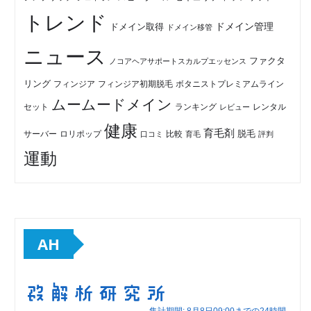
トレンド
ドメイン管理
ドメイン取得
ドメイン移管
ニュース
ファクタ
ノコアヘアサポートスカルプエッセンス
リング
フィンジア初期脱毛
ボタニストプレミアムライン
フィンジア
ムームードメイン
セット
ランキング
レビュー
レンタル
健康
育毛剤
脱毛
ロリポップ
比較
サーバー
口コミ
評判
育毛
運動
AH