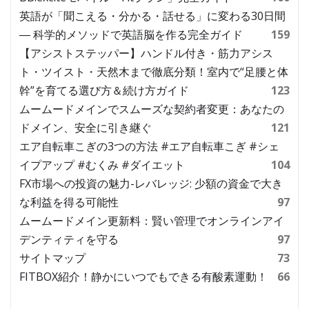
英語が「聞こえる・分かる・話せる」に変わる30日間
― 科学的メソッドで英語脳を作る完全ガイド
159
【アシストステッパー】ハンドル付き・筋力アシス
ト・ツイスト・天然木まで徹底分類！室内で“足腰と体
幹”を育てる選び方＆続け方ガイド
123
ムームードメインでスムーズな契約者変更：あなたの
ドメイン、安全に引き継ぐ
121
エア自転車こぎの3つの方法 #エア自転車こぎ #シェ
イプアップ #むくみ #ダイエット
104
FX市場への投資の魅力-レバレッジ: 少額の資金で大き
な利益を得る可能性
97
ムームードメイン更新料：賢い管理でオンラインアイ
デンティティを守る
97
サイトマップ
73
FITBOX紹介！静かにいつでもできる有酸素運動！
66