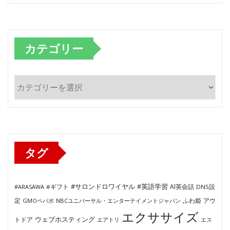
カテゴリー
カ
テ
ゴ
リ
ー
タグ
#サロンドロワイヤル
#英語学習
AI英会話
#ARASAWA
#ギフト
DNS設
ふわ姫
定
GMOペパボ
NBCユニバーサル・エンターテイメントジャパン
アウ
エクササイズ
ウェブホスティング
トドア
エアトリ
エス