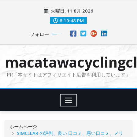
コ
火曜日, 11 8月 2026
ン
テ
8:10:49 PM
ン
フォロー
ツ
に
ス
macatawacyclingcl
キ
ッ
PR「本サイトはアフィリエイト広告を利用しています」
プ
ホームページ
SIMCLEAR の評判、良い 口コミ、悪い口コミ、メリ