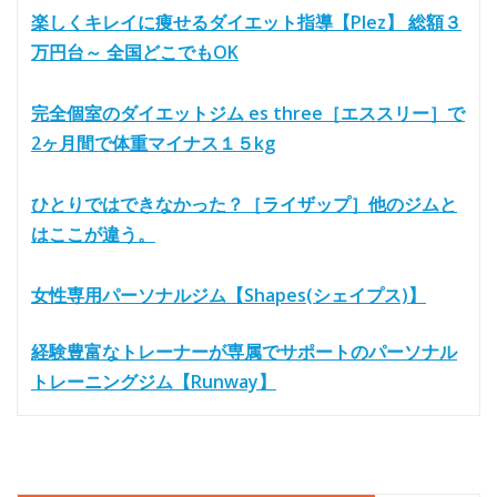
楽しくキレイに痩せるダイエット指導【Plez】 総額３
万円台～ 全国どこでもOK
完全個室のダイエットジム es three［エススリー］で
2ヶ月間で体重マイナス１５kg
ひとりではできなかった？［ライザップ］他のジムと
はここが違う。
女性専用パーソナルジム【Shapes(シェイプス)】
経験豊富なトレーナーが専属でサポートのパーソナル
トレーニングジム【Runway】