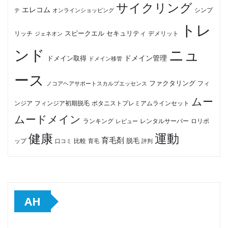
サイクリング
エレコム
テ
オンラインショッピング
シンプ
トレ
セキュリティ
スピークエル
デメリット
リッチ
ジェネオン
ンド
ニュ
ドメイン管理
ドメイン取得
ドメイン移管
ース
ファクタリング
ノコアヘアサポートスカルプエッセンス
フィ
ムー
フィンジア初期脱毛
ボタニストプレミアムラインセット
ンジア
ムードメイン
ロリポ
ランキング
レビュー
レンタルサーバー
健康
運動
育毛剤
脱毛
ップ
比較
口コミ
評判
育毛
AH