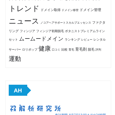
トレンド
ドメイン管理
ドメイン取得
ドメイン移管
ニュース
ファクタ
ノコアヘアサポートスカルプエッセンス
リング
フィンジア初期脱毛
ボタニストプレミアムライン
フィンジア
ムームードメイン
セット
ランキング
レビュー
レンタル
健康
育毛剤
脱毛
ロリポップ
比較
サーバー
口コミ
評判
育毛
運動
AH