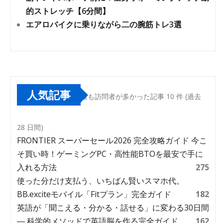
的ストレッチ【6分間】
エアロバイクに乗りながら二の腕筋トレ3選
人気記事
最も訪問者が多かった記事 10 件 (過去
28 日間)
FRONTIER スーパーセール2026 完全攻略ガイド 今こ
そ買い時！ゲーミングPC・高性能BTOを最安で手に
入れる方法
275
使った分だけ支払う、いちばん賢いスマホ代。
BB.exciteモバイル「Fitプラン」完全ガイド
182
英語が「聞こえる・分かる・話せる」に変わる30日間
― 科学的メソッドで英語脳を作る完全ガイド
162