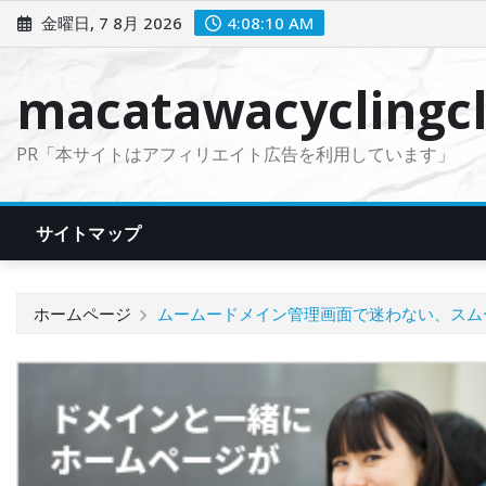
コ
金曜日, 7 8月 2026
4:08:11 AM
ン
テ
macatawacyclingcl
ン
ツ
PR「本サイトはアフィリエイト広告を利用しています」
に
ス
キ
サイトマップ
ッ
プ
ホームページ
ムームードメイン管理画面で迷わない、スム