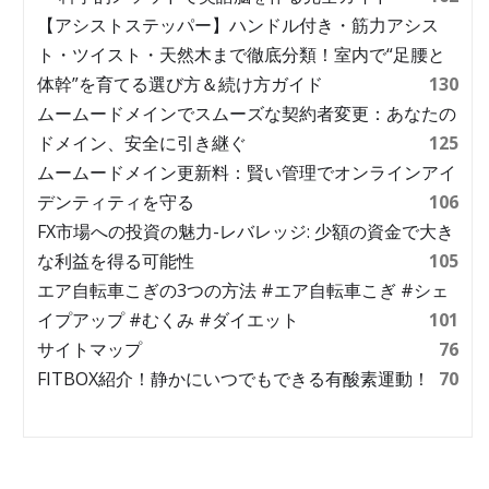
【アシストステッパー】ハンドル付き・筋力アシス
ト・ツイスト・天然木まで徹底分類！室内で“足腰と
体幹”を育てる選び方＆続け方ガイド
130
ムームードメインでスムーズな契約者変更：あなたの
ドメイン、安全に引き継ぐ
125
ムームードメイン更新料：賢い管理でオンラインアイ
デンティティを守る
106
FX市場への投資の魅力-レバレッジ: 少額の資金で大き
な利益を得る可能性
105
エア自転車こぎの3つの方法 #エア自転車こぎ #シェ
イプアップ #むくみ #ダイエット
101
サイトマップ
76
FITBOX紹介！静かにいつでもできる有酸素運動！
70