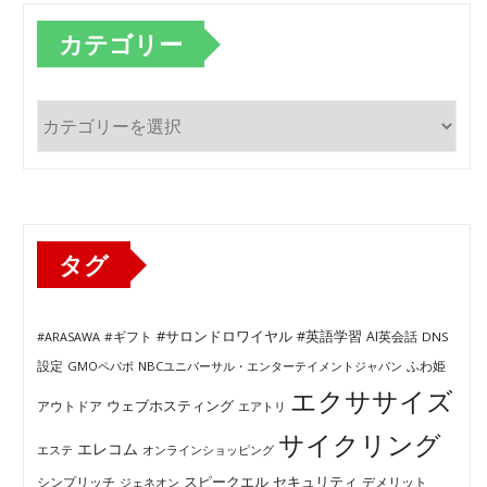
カテゴリー
カ
テ
ゴ
リ
ー
タグ
#サロンドロワイヤル
#英語学習
AI英会話
#ARASAWA
#ギフト
DNS
ふわ姫
設定
GMOペパボ
NBCユニバーサル・エンターテイメントジャパン
エクササイズ
ウェブホスティング
アウトドア
エアトリ
サイクリング
エレコム
エステ
オンラインショッピング
セキュリティ
スピークエル
デメリット
シンプリッチ
ジェネオン