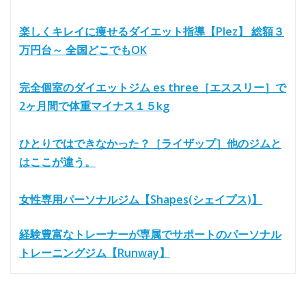
楽しくキレイに痩せるダイエット指導【Plez】 総額３
万円台～ 全国どこでもOK
完全個室のダイエットジム es three［エススリー］で
2ヶ月間で体重マイナス１５kg
ひとりではできなかった？［ライザップ］他のジムと
はここが違う。
女性専用パーソナルジム【Shapes(シェイプス)】
経験豊富なトレーナーが専属でサポートのパーソナル
トレーニングジム【Runway】