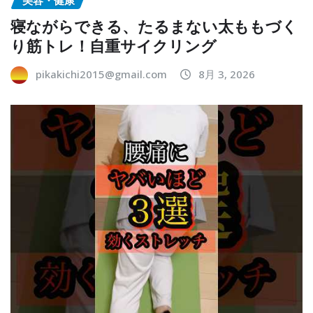
美容・健康
寝ながらできる、たるまない太ももづく
り筋トレ！自重サイクリング
pikakichi2015@gmail.com
8月 3, 2026