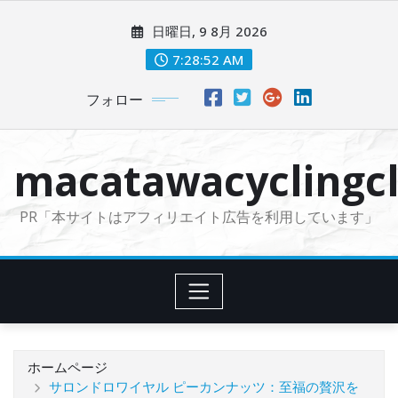
コ
日曜日, 9 8月 2026
ン
テ
7:28:54 AM
ン
フォロー
ツ
に
ス
macatawacyclingcl
キ
ッ
PR「本サイトはアフィリエイト広告を利用しています」
プ
ホームページ
サロンドロワイヤル ピーカンナッツ：至福の贅沢を