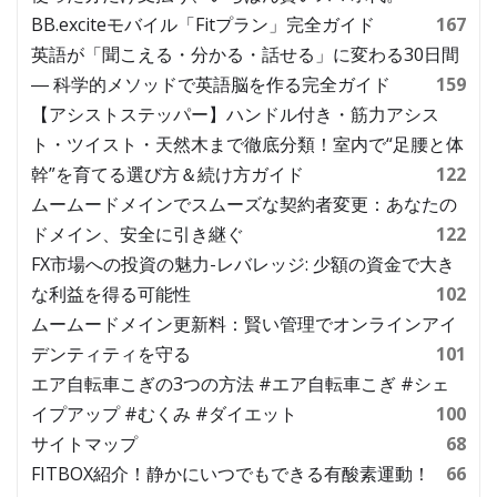
BB.exciteモバイル「Fitプラン」完全ガイド
167
英語が「聞こえる・分かる・話せる」に変わる30日間
― 科学的メソッドで英語脳を作る完全ガイド
159
【アシストステッパー】ハンドル付き・筋力アシス
ト・ツイスト・天然木まで徹底分類！室内で“足腰と体
幹”を育てる選び方＆続け方ガイド
122
ムームードメインでスムーズな契約者変更：あなたの
ドメイン、安全に引き継ぐ
122
FX市場への投資の魅力-レバレッジ: 少額の資金で大き
な利益を得る可能性
102
ムームードメイン更新料：賢い管理でオンラインアイ
デンティティを守る
101
エア自転車こぎの3つの方法 #エア自転車こぎ #シェ
イプアップ #むくみ #ダイエット
100
サイトマップ
68
FITBOX紹介！静かにいつでもできる有酸素運動！
66