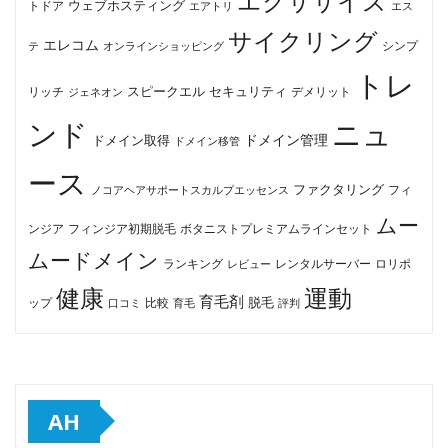
エクササイズ
ウェブホスティング
トドア
エアトリ
エス
サイクリング
エレコム
テ
オンラインショッピング
シンプ
トレ
セキュリティ
スピークエル
デメリット
リッチ
ジェネオン
ンド
ニュ
ドメイン管理
ドメイン取得
ドメイン移管
ース
ファクタリング
ノコアヘアサポートスカルプエッセンス
フィ
ムー
フィンジア初期脱毛
ボタニストプレミアムラインセット
ンジア
ムードメイン
ロリポ
ランキング
レビュー
レンタルサーバー
健康
運動
育毛剤
脱毛
ップ
比較
口コミ
評判
育毛
AH