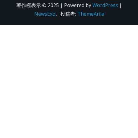
著作権表示 © 2025 | Powered by
WordPress
|
NewsExo
、投稿者:
ThemeArile