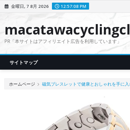
コ
金曜日, 7 8月 2026
12:57:09 PM
ン
テ
macatawacyclingcl
ン
ツ
PR「本サイトはアフィリエイト広告を利用しています」
に
ス
キ
サイトマップ
ッ
プ
ホームページ
磁気ブレスレットで健康とおしゃれを手に入