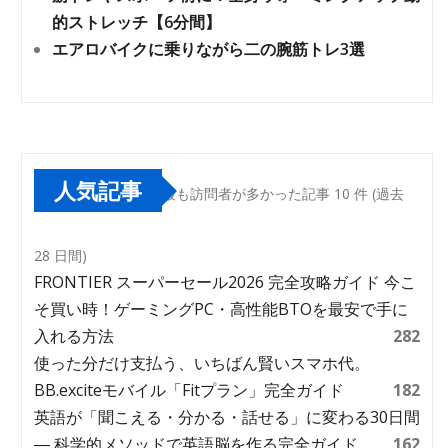
的ストレッチ【6分間】
エアロバイクに乗りながら二の腕筋トレ3選
人気記事
最も訪問者が多かった記事 10 件 (過去
28 日間)
FRONTIER スーパーセール2026 完全攻略ガイド 今こ
そ買い時！ゲーミングPC・高性能BTOを最安で手に
入れる方法
282
使った分だけ支払う、いちばん賢いスマホ代。
BB.exciteモバイル「Fitプラン」完全ガイド
182
英語が「聞こえる・分かる・話せる」に変わる30日間
― 科学的メソッドで英語脳を作る完全ガイド
162