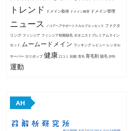
トレンド
ドメイン管理
ドメイン取得
ドメイン移管
ニュース
ファクタ
ノコアヘアサポートスカルプエッセンス
リング
フィンジア初期脱毛
ボタニストプレミアムライン
フィンジア
ムームードメイン
セット
ランキング
レビュー
レンタル
健康
育毛剤
脱毛
ロリポップ
比較
サーバー
口コミ
評判
育毛
運動
AH