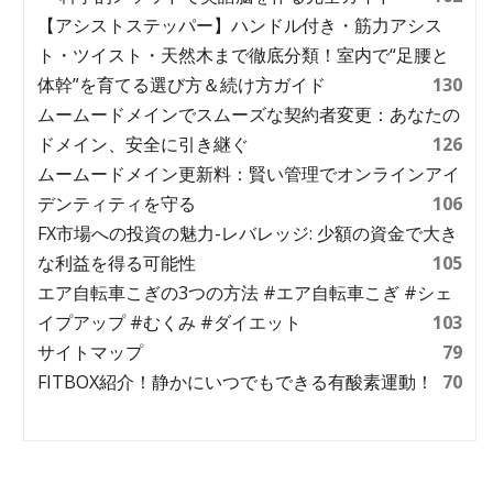
【アシストステッパー】ハンドル付き・筋力アシス
ト・ツイスト・天然木まで徹底分類！室内で“足腰と
体幹”を育てる選び方＆続け方ガイド
130
ムームードメインでスムーズな契約者変更：あなたの
ドメイン、安全に引き継ぐ
126
ムームードメイン更新料：賢い管理でオンラインアイ
デンティティを守る
106
FX市場への投資の魅力-レバレッジ: 少額の資金で大き
な利益を得る可能性
105
エア自転車こぎの3つの方法 #エア自転車こぎ #シェ
イプアップ #むくみ #ダイエット
103
サイトマップ
79
FITBOX紹介！静かにいつでもできる有酸素運動！
70