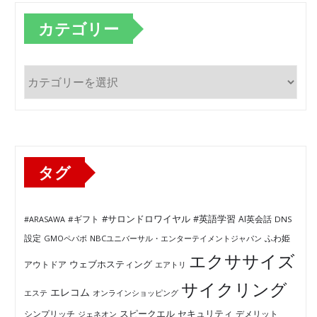
カテゴリー
カ
テ
ゴ
リ
ー
タグ
#サロンドロワイヤル
#英語学習
AI英会話
#ARASAWA
#ギフト
DNS
ふわ姫
設定
GMOペパボ
NBCユニバーサル・エンターテイメントジャパン
エクササイズ
ウェブホスティング
アウトドア
エアトリ
サイクリング
エレコム
エステ
オンラインショッピング
セキュリティ
スピークエル
デメリット
シンプリッチ
ジェネオン