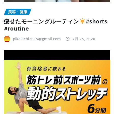
美容・健康
痩せたモーニングルーティン
#shorts
#routine
pikakichi2015@gmail.com
7月 25, 2026