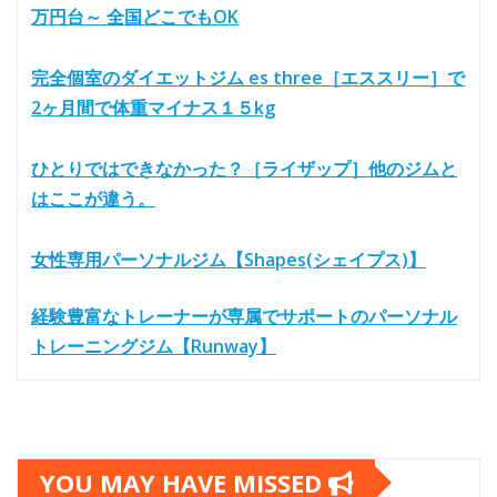
万円台～ 全国どこでもOK
完全個室のダイエットジム es three［エススリー］で
2ヶ月間で体重マイナス１５kg
ひとりではできなかった？［ライザップ］他のジムと
はここが違う。
女性専用パーソナルジム【Shapes(シェイプス)】
経験豊富なトレーナーが専属でサポートのパーソナル
トレーニングジム【Runway】
YOU MAY HAVE MISSED