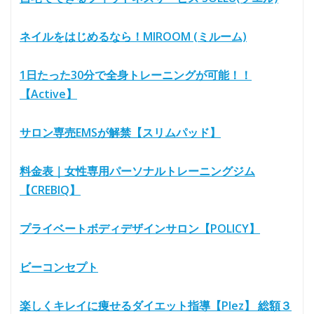
ネイルをはじめるなら！MIROOM (ミルーム)
1日たった30分で全身トレーニングが可能！！
【Active】
サロン専売EMSが解禁【スリムパッド】
料金表｜女性専用パーソナルトレーニングジム
【CREBIQ】
プライベートボディデザインサロン【POLICY】
ビーコンセプト
楽しくキレイに痩せるダイエット指導【Plez】 総額３