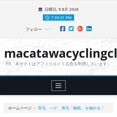
コ
日曜日, 9 8月 2026
ン
テ
7:39:32 PM
ン
フォロー
ツ
に
ス
macatawacyclingcl
キ
ッ
PR「本サイトはアフィリエイト広告を利用しています」
プ
ホームページ
育毛、ハゲ、薄毛「睡眠」を極める！