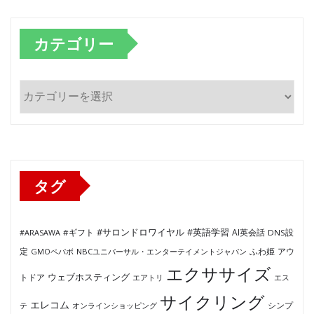
カテゴリー
カ
テ
ゴ
リ
ー
タグ
#サロンドロワイヤル
#英語学習
AI英会話
#ARASAWA
#ギフト
DNS設
ふわ姫
定
GMOペパボ
NBCユニバーサル・エンターテイメントジャパン
アウ
エクササイズ
ウェブホスティング
トドア
エアトリ
エス
サイクリング
エレコム
テ
オンラインショッピング
シンプ