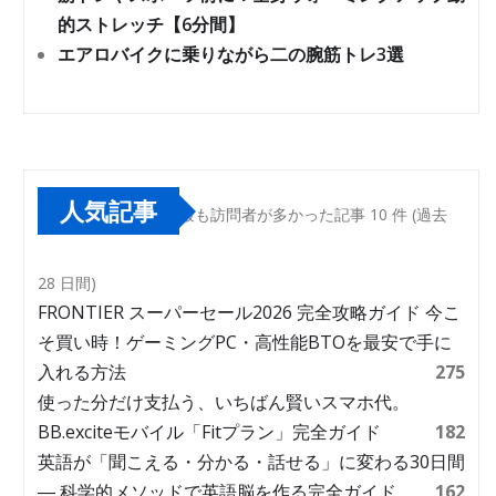
的ストレッチ【6分間】
エアロバイクに乗りながら二の腕筋トレ3選
人気記事
最も訪問者が多かった記事 10 件 (過去
28 日間)
FRONTIER スーパーセール2026 完全攻略ガイド 今こ
そ買い時！ゲーミングPC・高性能BTOを最安で手に
入れる方法
275
使った分だけ支払う、いちばん賢いスマホ代。
BB.exciteモバイル「Fitプラン」完全ガイド
182
英語が「聞こえる・分かる・話せる」に変わる30日間
― 科学的メソッドで英語脳を作る完全ガイド
162