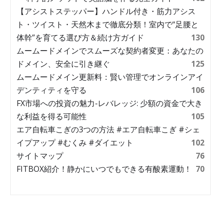
【アシストステッパー】ハンドル付き・筋力アシス
ト・ツイスト・天然木まで徹底分類！室内で“足腰と
体幹”を育てる選び方＆続け方ガイド
130
ムームードメインでスムーズな契約者変更：あなたの
ドメイン、安全に引き継ぐ
125
ムームードメイン更新料：賢い管理でオンラインアイ
デンティティを守る
106
FX市場への投資の魅力-レバレッジ: 少額の資金で大き
な利益を得る可能性
105
エア自転車こぎの3つの方法 #エア自転車こぎ #シェ
イプアップ #むくみ #ダイエット
102
サイトマップ
76
FITBOX紹介！静かにいつでもできる有酸素運動！
70