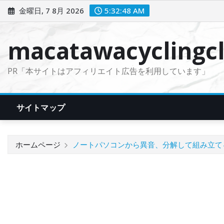
コ
金曜日, 7 8月 2026
5:32:48 AM
ン
テ
macatawacyclingcl
ン
ツ
PR「本サイトはアフィリエイト広告を利用しています」
に
ス
キ
サイトマップ
ッ
プ
ホームページ
ノートパソコンから異音、分解して組み立て