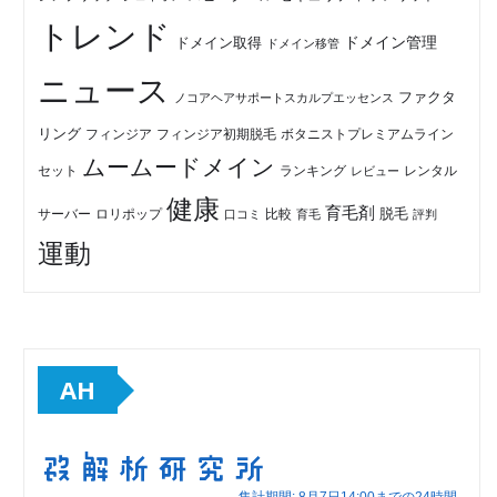
トレンド
ドメイン管理
ドメイン取得
ドメイン移管
ニュース
ファクタ
ノコアヘアサポートスカルプエッセンス
リング
フィンジア初期脱毛
ボタニストプレミアムライン
フィンジア
ムームードメイン
セット
ランキング
レビュー
レンタル
健康
育毛剤
脱毛
ロリポップ
比較
サーバー
口コミ
評判
育毛
運動
AH