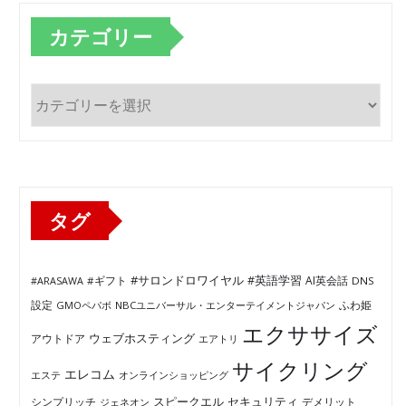
カテゴリー
カ
テ
ゴ
リ
ー
タグ
#サロンドロワイヤル
#英語学習
AI英会話
#ARASAWA
#ギフト
DNS
ふわ姫
設定
GMOペパボ
NBCユニバーサル・エンターテイメントジャパン
エクササイズ
ウェブホスティング
アウトドア
エアトリ
サイクリング
エレコム
エステ
オンラインショッピング
セキュリティ
スピークエル
デメリット
シンプリッチ
ジェネオン