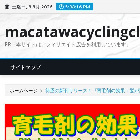
コ
土曜日, 8 8月 2026
5:38:17 PM
ン
テ
macatawacyclingcl
ン
ツ
PR「本サイトはアフィリエイト広告を利用しています」
に
ス
キ
サイトマップ
ッ
プ
ホームページ
待望の新刊リリース！『育毛剤の効果：髪が