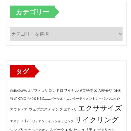
カテゴリー
カ
テ
ゴ
リ
ー
タグ
#サロンドロワイヤル
#英語学習
AI英会話
#ARASAWA
#ギフト
DNS
ふわ姫
設定
GMOペパボ
NBCユニバーサル・エンターテイメントジャパン
エクササイズ
ウェブホスティング
アウトドア
エアトリ
サイクリング
エレコム
エステ
オンラインショッピング
セキュリティ
スピークエル
デメリット
シンプリッチ
ジェネオン