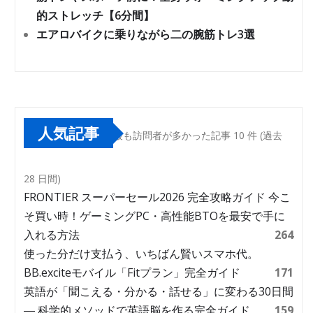
的ストレッチ【6分間】
エアロバイクに乗りながら二の腕筋トレ3選
人気記事
最も訪問者が多かった記事 10 件 (過去
28 日間)
FRONTIER スーパーセール2026 完全攻略ガイド 今こ
そ買い時！ゲーミングPC・高性能BTOを最安で手に
入れる方法
264
使った分だけ支払う、いちばん賢いスマホ代。
BB.exciteモバイル「Fitプラン」完全ガイド
171
英語が「聞こえる・分かる・話せる」に変わる30日間
― 科学的メソッドで英語脳を作る完全ガイド
159