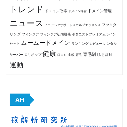
トレンド
ドメイン管理
ドメイン取得
ドメイン移管
ニュース
ファクタ
ノコアヘアサポートスカルプエッセンス
リング
フィンジア初期脱毛
ボタニストプレミアムライン
フィンジア
ムームードメイン
セット
ランキング
レビュー
レンタル
健康
育毛剤
脱毛
ロリポップ
比較
サーバー
口コミ
評判
育毛
運動
AH