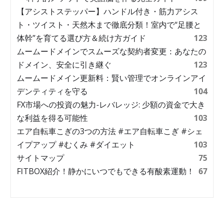
【アシストステッパー】ハンドル付き・筋力アシス
ト・ツイスト・天然木まで徹底分類！室内で“足腰と
体幹”を育てる選び方＆続け方ガイド
123
ムームードメインでスムーズな契約者変更：あなたの
ドメイン、安全に引き継ぐ
123
ムームードメイン更新料：賢い管理でオンラインアイ
デンティティを守る
104
FX市場への投資の魅力-レバレッジ: 少額の資金で大き
な利益を得る可能性
103
エア自転車こぎの3つの方法 #エア自転車こぎ #シェ
イプアップ #むくみ #ダイエット
103
サイトマップ
75
FITBOX紹介！静かにいつでもできる有酸素運動！
67