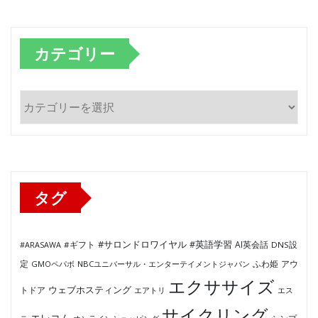
カテゴリー
カ
テ
ゴ
リ
ー
タグ
#サロンドロワイヤル
#英語学習
AI英会話
#ARASAWA
#ギフト
DNS設
ふわ姫
定
GMOペパボ
NBCユニバーサル・エンターテイメントジャパン
アウ
エクササイズ
ウェブホスティング
トドア
エアトリ
エス
サイクリング
エレコム