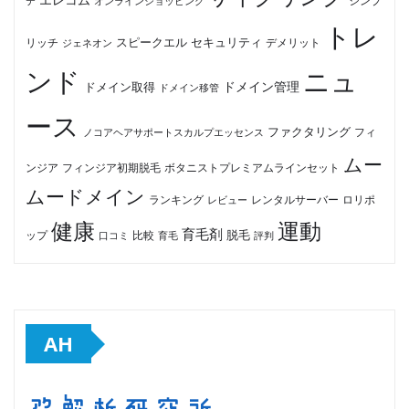
テ
オンラインショッピング
シンプ
トレ
セキュリティ
スピークエル
デメリット
リッチ
ジェネオン
ンド
ニュ
ドメイン管理
ドメイン取得
ドメイン移管
ース
ファクタリング
ノコアヘアサポートスカルプエッセンス
フィ
ムー
フィンジア初期脱毛
ボタニストプレミアムラインセット
ンジア
ムードメイン
ロリポ
ランキング
レビュー
レンタルサーバー
健康
運動
育毛剤
脱毛
ップ
比較
口コミ
評判
育毛
AH