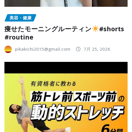
美容・健康
痩せたモーニングルーティン
#shorts
#routine
pikakichi2015@gmail.com
7月 25, 2026