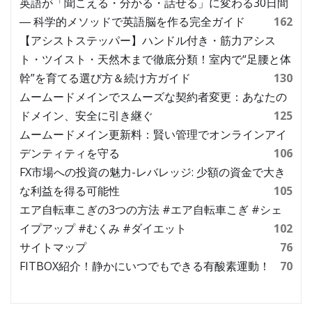
英語が「聞こえる・分かる・話せる」に変わる30日間
― 科学的メソッドで英語脳を作る完全ガイド
162
【アシストステッパー】ハンドル付き・筋力アシス
ト・ツイスト・天然木まで徹底分類！室内で“足腰と体
幹”を育てる選び方＆続け方ガイド
130
ムームードメインでスムーズな契約者変更：あなたの
ドメイン、安全に引き継ぐ
125
ムームードメイン更新料：賢い管理でオンラインアイ
デンティティを守る
106
FX市場への投資の魅力-レバレッジ: 少額の資金で大き
な利益を得る可能性
105
エア自転車こぎの3つの方法 #エア自転車こぎ #シェ
イプアップ #むくみ #ダイエット
102
サイトマップ
76
FITBOX紹介！静かにいつでもできる有酸素運動！
70