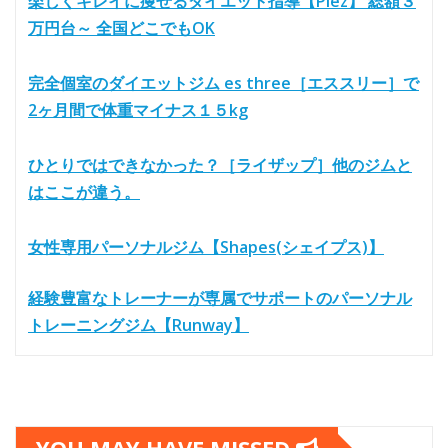
楽しくキレイに痩せるダイエット指導【Plez】 総額３
万円台～ 全国どこでもOK
完全個室のダイエットジム es three［エススリー］で
2ヶ月間で体重マイナス１５kg
ひとりではできなかった？［ライザップ］他のジムと
はここが違う。
女性専用パーソナルジム【Shapes(シェイプス)】
経験豊富なトレーナーが専属でサポートのパーソナル
トレーニングジム【Runway】