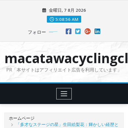
コ
金曜日, 7 8月 2026
ン
テ
5:08:57 AM
ン
フォロー
ツ
に
ス
macatawacyclingcl
キ
ッ
PR「本サイトはアフィリエイト広告を利用しています」
プ
ホームページ
「多才なステージの星」生田絵梨花：輝かしい経歴と