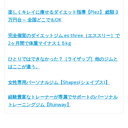
楽しくキレイに痩せるダイエット指導【Plez】 総額３
万円台～ 全国どこでもOK
完全個室のダイエットジム es three［エススリー］で
2ヶ月間で体重マイナス１５kg
ひとりではできなかった？［ライザップ］他のジムと
はここが違う。
女性専用パーソナルジム【Shapes(シェイプス)】
経験豊富なトレーナーが専属でサポートのパーソナル
トレーニングジム【Runway】