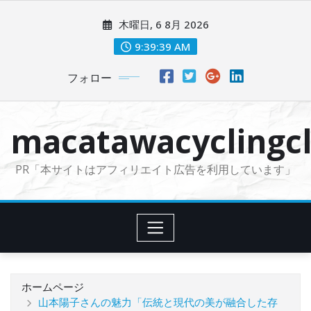
コ
木曜日, 6 8月 2026
ン
テ
9:39:41 AM
ン
フォロー
ツ
に
ス
macatawacyclingcl
キ
ッ
PR「本サイトはアフィリエイト広告を利用しています」
プ
ホームページ
山本陽子さんの魅力「伝統と現代の美が融合した存