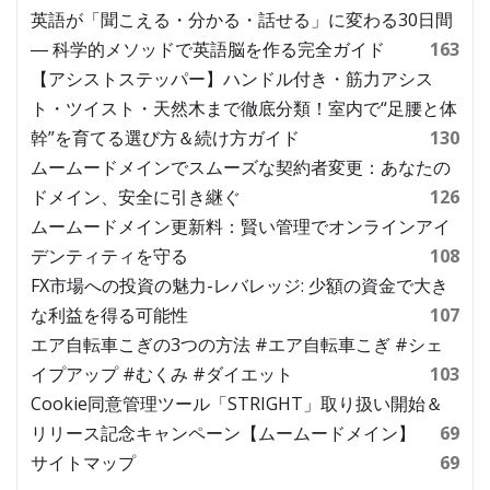
英語が「聞こえる・分かる・話せる」に変わる30日間
― 科学的メソッドで英語脳を作る完全ガイド
163
【アシストステッパー】ハンドル付き・筋力アシス
ト・ツイスト・天然木まで徹底分類！室内で“足腰と体
幹”を育てる選び方＆続け方ガイド
130
ムームードメインでスムーズな契約者変更：あなたの
ドメイン、安全に引き継ぐ
126
ムームードメイン更新料：賢い管理でオンラインアイ
デンティティを守る
108
FX市場への投資の魅力-レバレッジ: 少額の資金で大き
な利益を得る可能性
107
エア自転車こぎの3つの方法 #エア自転車こぎ #シェ
イプアップ #むくみ #ダイエット
103
Cookie同意管理ツール「STRIGHT」取り扱い開始＆
リリース記念キャンペーン【ムームードメイン】
69
サイトマップ
69