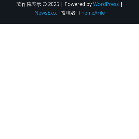
著作権表示 © 2025 | Powered by
WordPress
|
NewsExo
、投稿者:
ThemeArile