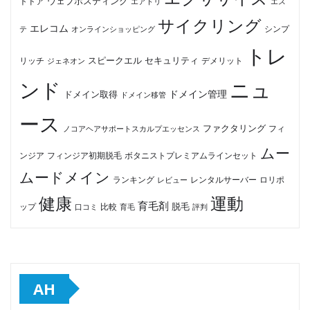
ウェブホスティング
トドア
エアトリ
エス
サイクリング
エレコム
テ
オンラインショッピング
シンプ
トレ
セキュリティ
スピークエル
デメリット
リッチ
ジェネオン
ンド
ニュ
ドメイン管理
ドメイン取得
ドメイン移管
ース
ファクタリング
ノコアヘアサポートスカルプエッセンス
フィ
ムー
フィンジア初期脱毛
ボタニストプレミアムラインセット
ンジア
ムードメイン
ロリポ
ランキング
レビュー
レンタルサーバー
健康
運動
育毛剤
脱毛
ップ
比較
口コミ
評判
育毛
AH