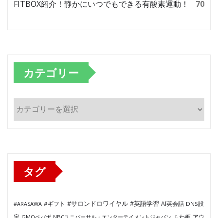
FITBOX紹介！静かにいつでもできる有酸素運動！
70
カテゴリー
カ
テ
ゴ
リ
ー
タグ
#サロンドロワイヤル
#英語学習
AI英会話
#ARASAWA
#ギフト
DNS設
ふわ姫
定
GMOペパボ
NBCユニバーサル・エンターテイメントジャパン
アウ