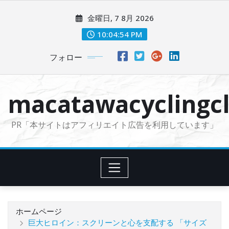
コ
金曜日, 7 8月 2026
ン
テ
10:04:56 PM
ン
フォロー
ツ
に
ス
macatawacyclingcl
キ
ッ
PR「本サイトはアフィリエイト広告を利用しています」
プ
ホームページ
巨大ヒロイン：スクリーンと心を支配する 「サイズ