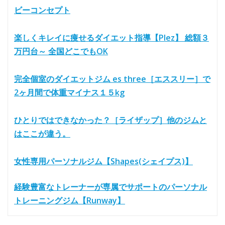
ビーコンセプト
楽しくキレイに痩せるダイエット指導【Plez】 総額３
万円台～ 全国どこでもOK
完全個室のダイエットジム es three［エススリー］で
2ヶ月間で体重マイナス１５kg
ひとりではできなかった？［ライザップ］他のジムと
はここが違う。
女性専用パーソナルジム【Shapes(シェイプス)】
経験豊富なトレーナーが専属でサポートのパーソナル
トレーニングジム【Runway】