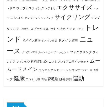
エクササイズ
ウェブホスティング
トドア
エアトリ
エス
サイクリング
エレコム
テ
オンラインショッピング
シンプ
トレ
セキュリティ
スピークエル
デメリット
リッチ
ジェネオン
ンド
ニュ
ドメイン管理
ドメイン取得
ドメイン移管
ース
ファクタリング
ノコアヘアサポートスカルプエッセンス
フィ
ムー
フィンジア初期脱毛
ボタニストプレミアムラインセット
ンジア
ムードメイン
ロリポ
ランキング
レビュー
レンタルサーバー
健康
運動
育毛剤
脱毛
ップ
比較
口コミ
評判
育毛