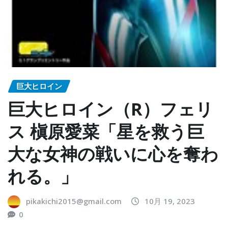
巨大ヒロイン
巨大ヒロイン（R）フェリ
ス 槇原愛菜「星を救う巨
大な女神の戦いに心を奪わ
れる。」
pikakichi2015@gmail.com
10月 19, 2023
0