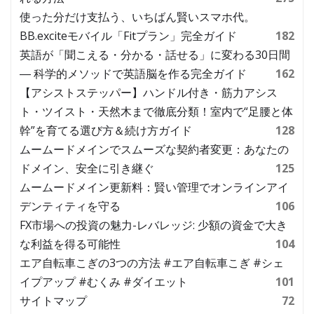
使った分だけ支払う、いちばん賢いスマホ代。
BB.exciteモバイル「Fitプラン」完全ガイド
182
英語が「聞こえる・分かる・話せる」に変わる30日間
― 科学的メソッドで英語脳を作る完全ガイド
162
【アシストステッパー】ハンドル付き・筋力アシス
ト・ツイスト・天然木まで徹底分類！室内で“足腰と体
幹”を育てる選び方＆続け方ガイド
128
ムームードメインでスムーズな契約者変更：あなたの
ドメイン、安全に引き継ぐ
125
ムームードメイン更新料：賢い管理でオンラインアイ
デンティティを守る
106
FX市場への投資の魅力-レバレッジ: 少額の資金で大き
な利益を得る可能性
104
エア自転車こぎの3つの方法 #エア自転車こぎ #シェ
イプアップ #むくみ #ダイエット
101
サイトマップ
72