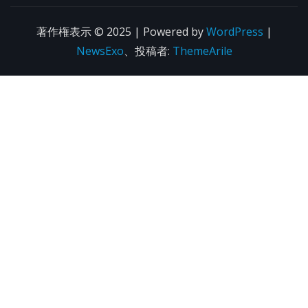
著作権表示 © 2025 | Powered by
WordPress
|
NewsExo
、投稿者:
ThemeArile