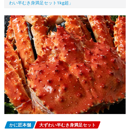
わい半むき身満足セット1kg超」
かに匠本舗
大ずわい半むき身満足セット