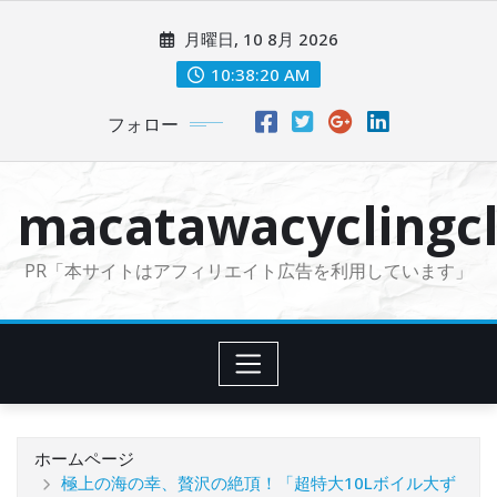
コ
月曜日, 10 8月 2026
ン
テ
10:38:21 AM
ン
フォロー
ツ
に
ス
macatawacyclingcl
キ
ッ
PR「本サイトはアフィリエイト広告を利用しています」
プ
ホームページ
極上の海の幸、贅沢の絶頂！「超特大10Lボイル大ず