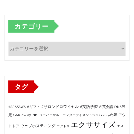
カテゴリー
カ
テ
ゴ
リ
ー
タグ
#サロンドロワイヤル
#英語学習
AI英会話
#ARASAWA
#ギフト
DNS設
ふわ姫
定
GMOペパボ
NBCユニバーサル・エンターテイメントジャパン
アウ
エクササイズ
ウェブホスティング
トドア
エアトリ
エス