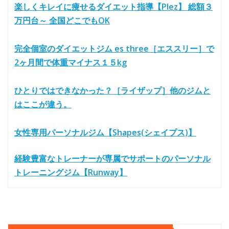
楽しくキレイに痩せるダイエット指導【Plez】 総額３
万円台～ 全国どこでもOK
完全個室のダイエットジム es three［エススリー］で
2ヶ月間で体重マイナス１５kg
ひとりではできなかった？［ライザップ］他のジムと
はここが違う。
女性専用パーソナルジム【Shapes(シェイプス)】
経験豊富なトレーナーが専属でサポートのパーソナル
トレーニングジム【Runway】