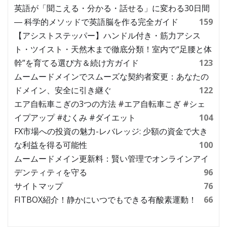
英語が「聞こえる・分かる・話せる」に変わる30日間
― 科学的メソッドで英語脳を作る完全ガイド
159
【アシストステッパー】ハンドル付き・筋力アシス
ト・ツイスト・天然木まで徹底分類！室内で“足腰と体
幹”を育てる選び方＆続け方ガイド
123
ムームードメインでスムーズな契約者変更：あなたの
ドメイン、安全に引き継ぐ
122
エア自転車こぎの3つの方法 #エア自転車こぎ #シェ
イプアップ #むくみ #ダイエット
104
FX市場への投資の魅力-レバレッジ: 少額の資金で大き
な利益を得る可能性
100
ムームードメイン更新料：賢い管理でオンラインアイ
デンティティを守る
96
サイトマップ
76
FITBOX紹介！静かにいつでもできる有酸素運動！
66