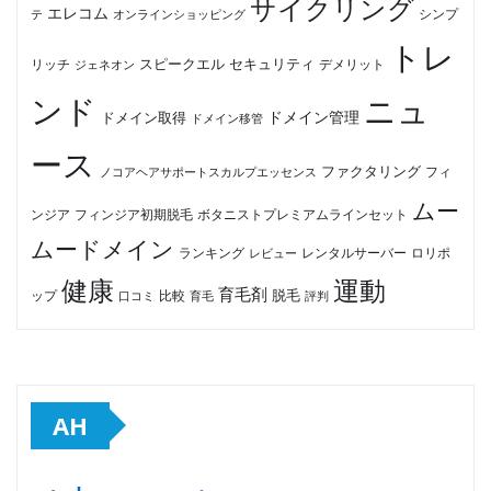
サイクリング
エレコム
テ
オンラインショッピング
シンプ
トレ
セキュリティ
スピークエル
デメリット
リッチ
ジェネオン
ンド
ニュ
ドメイン管理
ドメイン取得
ドメイン移管
ース
ファクタリング
ノコアヘアサポートスカルプエッセンス
フィ
ムー
フィンジア初期脱毛
ボタニストプレミアムラインセット
ンジア
ムードメイン
ロリポ
ランキング
レビュー
レンタルサーバー
健康
運動
育毛剤
脱毛
ップ
比較
口コミ
評判
育毛
AH