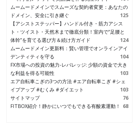
ムームードメインでスムーズな契約者変更：あなたの
ドメイン、安全に引き継ぐ
125
【アシストステッパー】ハンドル付き・筋力アシス
ト・ツイスト・天然木まで徹底分類！室内で“足腰と
体幹”を育てる選び方＆続け方ガイド
124
ムームードメイン更新料：賢い管理でオンラインアイ
デンティティを守る
104
FX市場への投資の魅力-レバレッジ: 少額の資金で大き
な利益を得る可能性
103
エア自転車こぎの3つの方法 #エア自転車こぎ #シェ
イプアップ #むくみ #ダイエット
103
サイトマップ
76
FITBOX紹介！静かにいつでもできる有酸素運動！
68