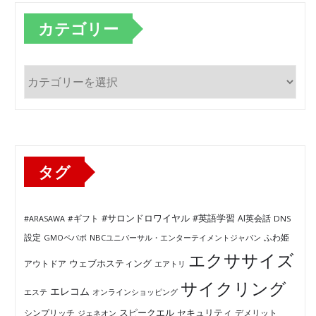
カテゴリー
カ
テ
ゴ
リ
ー
タグ
#サロンドロワイヤル
#英語学習
AI英会話
#ARASAWA
#ギフト
DNS
ふわ姫
設定
GMOペパボ
NBCユニバーサル・エンターテイメントジャパン
エクササイズ
ウェブホスティング
アウトドア
エアトリ
サイクリング
エレコム
エステ
オンラインショッピング
セキュリティ
スピークエル
デメリット
シンプリッチ
ジェネオン