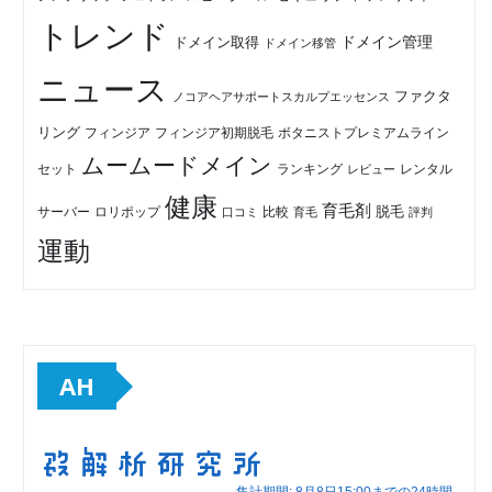
トレンド
ドメイン管理
ドメイン取得
ドメイン移管
ニュース
ファクタ
ノコアヘアサポートスカルプエッセンス
リング
フィンジア初期脱毛
ボタニストプレミアムライン
フィンジア
ムームードメイン
セット
ランキング
レビュー
レンタル
健康
育毛剤
脱毛
ロリポップ
比較
サーバー
口コミ
評判
育毛
運動
AH