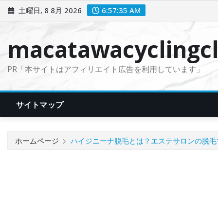
コ
土曜日, 8 8月 2026
6:57:36 AM
ン
テ
macatawacyclingcl
ン
ツ
PR「本サイトはアフィリエイト広告を利用しています」
に
ス
キ
サイトマップ
ッ
プ
ホームページ
ハイジニーナ脱毛とは？エステサロンの脱毛