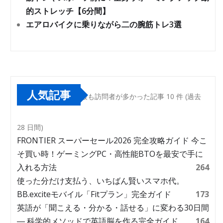
的ストレッチ【6分間】
エアロバイクに乗りながら二の腕筋トレ3選
人気記事
最も訪問者が多かった記事 10 件 (過去
28 日間)
FRONTIER スーパーセール2026 完全攻略ガイド 今こ
そ買い時！ゲーミングPC・高性能BTOを最安で手に
入れる方法
264
使った分だけ支払う、いちばん賢いスマホ代。
BB.exciteモバイル「Fitプラン」完全ガイド
173
英語が「聞こえる・分かる・話せる」に変わる30日間
― 科学的メソッドで英語脳を作る完全ガイド
164