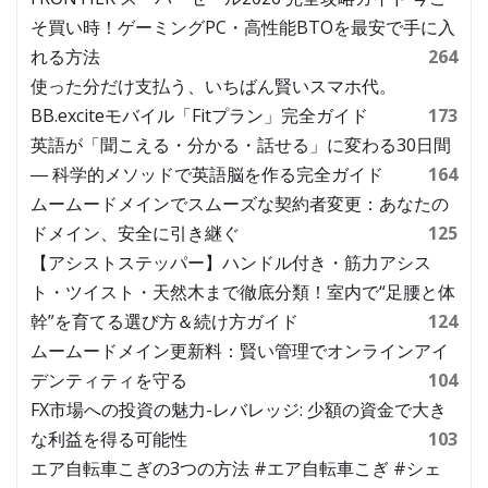
そ買い時！ゲーミングPC・高性能BTOを最安で手に入
れる方法
264
使った分だけ支払う、いちばん賢いスマホ代。
BB.exciteモバイル「Fitプラン」完全ガイド
173
英語が「聞こえる・分かる・話せる」に変わる30日間
― 科学的メソッドで英語脳を作る完全ガイド
164
ムームードメインでスムーズな契約者変更：あなたの
ドメイン、安全に引き継ぐ
125
【アシストステッパー】ハンドル付き・筋力アシス
ト・ツイスト・天然木まで徹底分類！室内で“足腰と体
幹”を育てる選び方＆続け方ガイド
124
ムームードメイン更新料：賢い管理でオンラインアイ
デンティティを守る
104
FX市場への投資の魅力-レバレッジ: 少額の資金で大き
な利益を得る可能性
103
エア自転車こぎの3つの方法 #エア自転車こぎ #シェ