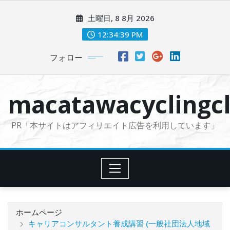
コ
土曜日, 8 8月 2026
ン
テ
12:34:40 PM
ン
フォロー
ツ
に
ス
macatawacyclingcl
キ
ッ
PR「本サイトはアフィリエイト広告を利用しています」
プ
ホームページ
キャリアコンサルタント養成講習 (一般社団法人地域