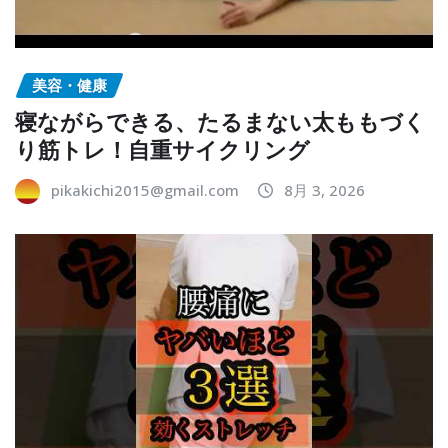
美容・健康
寝ながらできる、たるまない太ももづく
り筋トレ！自重サイクリング
pikakichi2015@gmail.com
8月 3, 2026