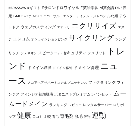
#サロンドロワイヤル
#英語学習
AI英会話
#ARASAWA
#ギフト
DNS設
ふわ姫
定
GMOペパボ
NBCユニバーサル・エンターテイメントジャパン
アウ
エクササイズ
ウェブホスティング
トドア
エアトリ
エス
サイクリング
エレコム
テ
オンラインショッピング
シンプ
トレ
セキュリティ
スピークエル
デメリット
リッチ
ジェネオン
ンド
ニュ
ドメイン管理
ドメイン取得
ドメイン移管
ース
ファクタリング
ノコアヘアサポートスカルプエッセンス
フィ
ムー
フィンジア初期脱毛
ボタニストプレミアムラインセット
ンジア
ムードメイン
ロリポ
ランキング
レビュー
レンタルサーバー
健康
運動
育毛剤
脱毛
ップ
比較
口コミ
評判
育毛