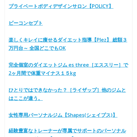
プライベートボディデザインサロン【POLICY】
ビーコンセプト
楽しくキレイに痩せるダイエット指導【Plez】 総額３
万円台～ 全国どこでもOK
完全個室のダイエットジム es three［エススリー］で
2ヶ月間で体重マイナス１５kg
ひとりではできなかった？［ライザップ］他のジムと
はここが違う。
女性専用パーソナルジム【Shapes(シェイプス)】
経験豊富なトレーナーが専属でサポートのパーソナル