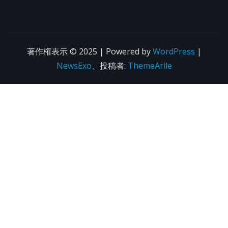
著作権表示 © 2025 | Powered by
WordPress
|
NewsExo
、投稿者:
ThemeArile