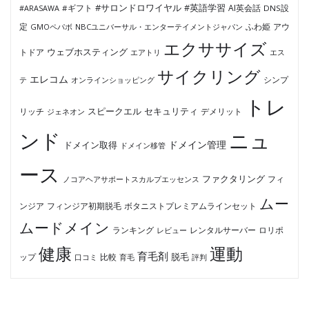
#サロンドロワイヤル
#英語学習
AI英会話
#ARASAWA
#ギフト
DNS設
ふわ姫
定
GMOペパボ
NBCユニバーサル・エンターテイメントジャパン
アウ
エクササイズ
ウェブホスティング
トドア
エアトリ
エス
サイクリング
エレコム
テ
オンラインショッピング
シンプ
トレ
セキュリティ
スピークエル
デメリット
リッチ
ジェネオン
ンド
ニュ
ドメイン管理
ドメイン取得
ドメイン移管
ース
ファクタリング
ノコアヘアサポートスカルプエッセンス
フィ
ムー
フィンジア初期脱毛
ボタニストプレミアムラインセット
ンジア
ムードメイン
ロリポ
ランキング
レビュー
レンタルサーバー
健康
運動
育毛剤
脱毛
ップ
比較
口コミ
評判
育毛