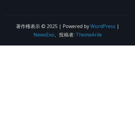
著作権表示 © 2025 | Powered by
WordPress
|
NewsExo
、投稿者:
ThemeArile