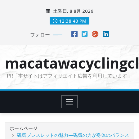
コ
土曜日, 8 8月 2026
ン
テ
12:38:41 PM
ン
フォロー
ツ
に
ス
macatawacyclingcl
キ
ッ
PR「本サイトはアフィリエイト広告を利用しています」
プ
ホームページ
磁気ブレスレットの魅力—磁気の力が身体のバランス