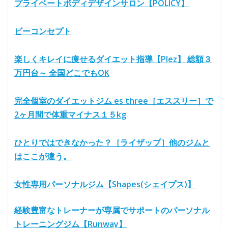
プライベートボディデザインサロン【POLICY】
ビーコンセプト
楽しくキレイに痩せるダイエット指導【Plez】 総額３
万円台～ 全国どこでもOK
完全個室のダイエットジム es three［エススリー］で
2ヶ月間で体重マイナス１５kg
ひとりではできなかった？［ライザップ］他のジムと
はここが違う。
女性専用パーソナルジム【Shapes(シェイプス)】
経験豊富なトレーナーが専属でサポートのパーソナル
トレーニングジム【Runway】