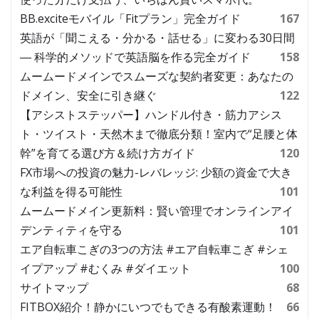
BB.exciteモバイル「Fitプラン」完全ガイド
167
英語が「聞こえる・分かる・話せる」に変わる30日間
― 科学的メソッドで英語脳を作る完全ガイド
158
ムームードメインでスムーズな契約者変更：あなたの
ドメイン、安全に引き継ぐ
122
【アシストステッパー】ハンドル付き・筋力アシス
ト・ツイスト・天然木まで徹底分類！室内で“足腰と体
幹”を育てる選び方＆続け方ガイド
120
FX市場への投資の魅力-レバレッジ: 少額の資金で大き
な利益を得る可能性
101
ムームードメイン更新料：賢い管理でオンラインアイ
デンティティを守る
101
エア自転車こぎの3つの方法 #エア自転車こぎ #シェ
イプアップ #むくみ #ダイエット
100
サイトマップ
68
FITBOX紹介！静かにいつでもできる有酸素運動！
66