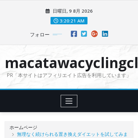
コ
日曜日, 9 8月 2026
ン
テ
3:20:22 AM
ン
フォロー
ツ
に
ス
macatawacyclingcl
キ
ッ
PR「本サイトはアフィリエイト広告を利用しています」
プ
ホームページ
無理なく続けられる置き換えダイエットを試してみま