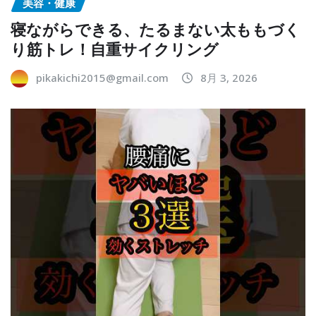
美容・健康
寝ながらできる、たるまない太ももづく
り筋トレ！自重サイクリング
pikakichi2015@gmail.com
8月 3, 2026