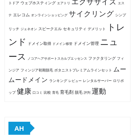
エクササイズ
ウェブホスティング
トドア
エアトリ
エス
サイクリング
エレコム
テ
オンラインショッピング
シンプ
トレ
セキュリティ
スピークエル
デメリット
リッチ
ジェネオン
ンド
ニュ
ドメイン管理
ドメイン取得
ドメイン移管
ース
ファクタリング
ノコアヘアサポートスカルプエッセンス
フィ
ムー
フィンジア初期脱毛
ボタニストプレミアムラインセット
ンジア
ムードメイン
ロリポ
ランキング
レビュー
レンタルサーバー
健康
運動
育毛剤
脱毛
ップ
比較
口コミ
評判
育毛
AH