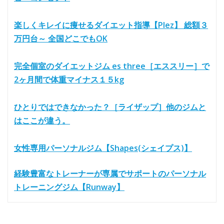
楽しくキレイに痩せるダイエット指導【Plez】 総額３
万円台～ 全国どこでもOK
完全個室のダイエットジム es three［エススリー］で
2ヶ月間で体重マイナス１５kg
ひとりではできなかった？［ライザップ］他のジムと
はここが違う。
女性専用パーソナルジム【Shapes(シェイプス)】
経験豊富なトレーナーが専属でサポートのパーソナル
トレーニングジム【Runway】