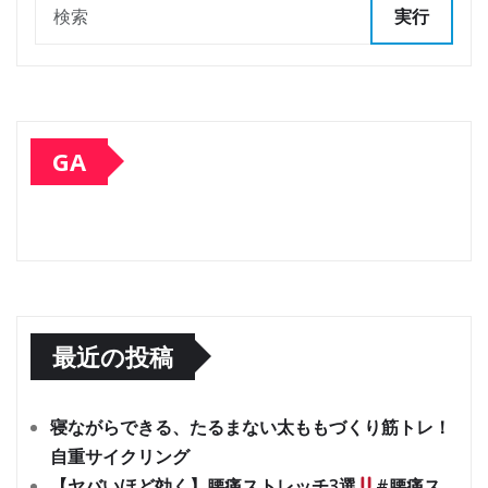
実行
GA
最近の投稿
寝ながらできる、たるまない太ももづくり筋トレ！
自重サイクリング
【ヤバいほど効く】腰痛ストレッチ3選
#腰痛ス