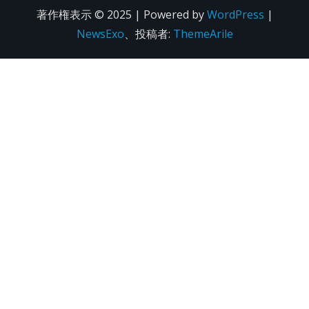
著作権表示 © 2025 | Powered by
WordPress
|
NewsExo
、投稿者:
ThemeArile