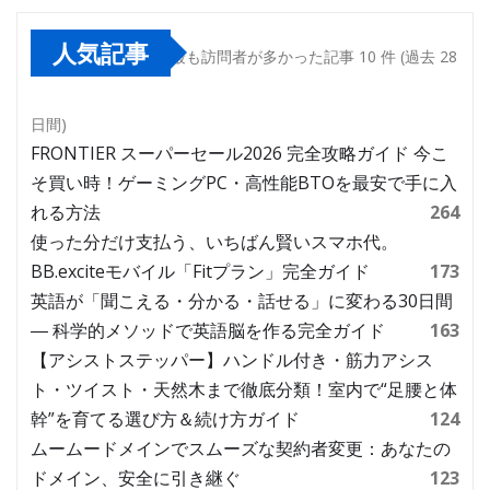
人気記事
最も訪問者が多かった記事 10 件 (過去 28
日間)
FRONTIER スーパーセール2026 完全攻略ガイド 今こ
そ買い時！ゲーミングPC・高性能BTOを最安で手に入
れる方法
264
使った分だけ支払う、いちばん賢いスマホ代。
BB.exciteモバイル「Fitプラン」完全ガイド
173
英語が「聞こえる・分かる・話せる」に変わる30日間
― 科学的メソッドで英語脳を作る完全ガイド
163
【アシストステッパー】ハンドル付き・筋力アシス
ト・ツイスト・天然木まで徹底分類！室内で“足腰と体
幹”を育てる選び方＆続け方ガイド
124
ムームードメインでスムーズな契約者変更：あなたの
ドメイン、安全に引き継ぐ
123