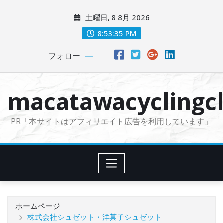
コ
土曜日, 8 8月 2026
ン
テ
8:53:37 PM
ン
フォロー
ツ
に
ス
macatawacyclingcl
キ
ッ
PR「本サイトはアフィリエイト広告を利用しています」
プ
ホームページ
株式会社シュゼット・洋菓子シュゼット