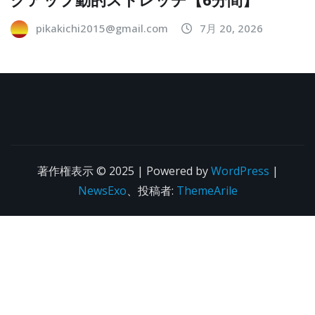
pikakichi2015@gmail.com
7月 20, 2026
著作権表示 © 2025 | Powered by
WordPress
|
NewsExo
、投稿者:
ThemeArile