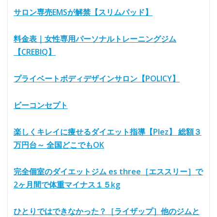
サロン専売EMSが解禁【スリムパッド】
料金表｜女性専用パーソナルトレーニングジム
【CREBIQ】
プライベートボディデザインサロン【POLICY】
ビーコンセプト
楽しくキレイに痩せるダイエット指導【Plez】 総額３
万円台～ 全国どこでもOK
完全個室のダイエットジム es three［エススリー］で
2ヶ月間で体重マイナス１５kg
ひとりではできなかった？［ライザップ］他のジムと