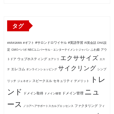
ゴ
リ
ー
タグ
#サロンドロワイヤル
#英語学習
AI英会話
#ARASAWA
#ギフト
DNS設
ふわ姫
定
GMOペパボ
NBCユニバーサル・エンターテイメントジャパン
アウ
エクササイズ
ウェブホスティング
トドア
エアトリ
エス
サイクリング
エレコム
テ
オンラインショッピング
シンプ
トレ
セキュリティ
スピークエル
デメリット
リッチ
ジェネオン
ンド
ニュ
ドメイン管理
ドメイン取得
ドメイン移管
ース
ファクタリング
ノコアヘアサポートスカルプエッセンス
フィ