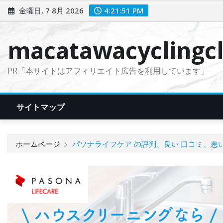
コ
金曜日, 7 8月 2026
4:21:52 PM
ン
テ
macatawacyclingcl
ン
ツ
PR「本サイトはアフィリエイト広告を利用しています」
に
ス
キ
サイトマップ
ッ
プ
ホームページ
パソナライフケア の評判、良い 口コミ、悪