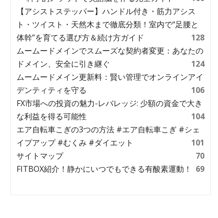
【アシストステッパー】ハンドル付き・筋力アシス
ト・ツイスト・天然木まで徹底分類！室内で“足腰と
体幹”を育てる選び方＆続け方ガイド
128
ムームードメインでスムーズな契約者変更：あなたの
ドメイン、安全に引き継ぐ
124
ムームードメイン更新料：賢い管理でオンラインアイ
デンティティを守る
106
FX市場への投資の魅力-レバレッジ: 少額の資金で大き
な利益を得る可能性
104
エア自転車こぎの3つの方法 #エア自転車こぎ #シェ
イプアップ #むくみ #ダイエット
101
サイトマップ
70
FITBOX紹介！静かにいつでもできる有酸素運動！
69