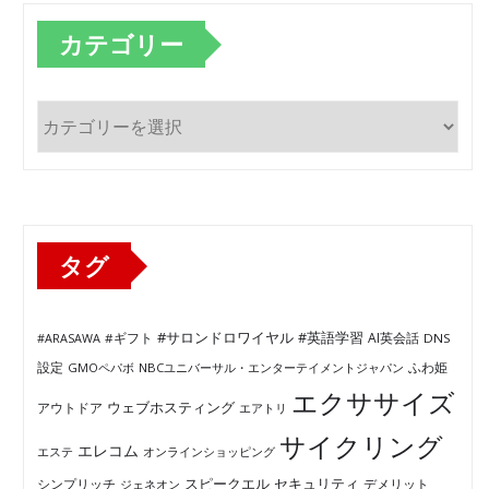
カテゴリー
カ
テ
ゴ
リ
ー
タグ
#サロンドロワイヤル
#英語学習
AI英会話
#ARASAWA
#ギフト
DNS
ふわ姫
設定
GMOペパボ
NBCユニバーサル・エンターテイメントジャパン
エクササイズ
ウェブホスティング
アウトドア
エアトリ
サイクリング
エレコム
エステ
オンラインショッピング
セキュリティ
スピークエル
デメリット
シンプリッチ
ジェネオン