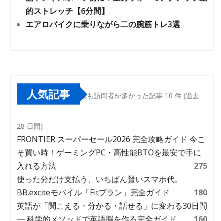
的ストレッチ【6分間】
エアロバイクに乗りながら二の腕筋トレ3選
人気記事
最も訪問者が多かった記事 10 件 (過去
28 日間)
FRONTIER スーパーセール2026 完全攻略ガイド 今こ
そ買い時！ゲーミングPC・高性能BTOを最安で手に
入れる方法
275
使った分だけ支払う、いちばん賢いスマホ代。
BB.exciteモバイル「Fitプラン」完全ガイド
180
英語が「聞こえる・分かる・話せる」に変わる30日間
― 科学的メソッドで英語脳を作る完全ガイド
160