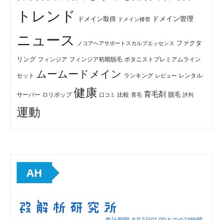
トレンド
ドメイン管理
ドメイン取得
ドメイン移管
ニュース
ファクタ
ノコアヘアサポートスカルプエッセンス
リング
フィンジア初期脱毛
ボタニストプレミアムライン
フィンジア
ムームードメイン
セット
ランキング
レビュー
レンタル
健康
育毛剤
脱毛
ロリポップ
比較
サーバー
口コミ
評判
育毛
運動
AH