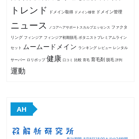
トレンド
ドメイン管理
ドメイン取得
ドメイン移管
ニュース
ファクタ
ノコアヘアサポートスカルプエッセンス
リング
フィンジア初期脱毛
ボタニストプレミアムライン
フィンジア
ムームードメイン
セット
ランキング
レビュー
レンタル
健康
育毛剤
脱毛
ロリポップ
比較
サーバー
口コミ
評判
育毛
運動
AH