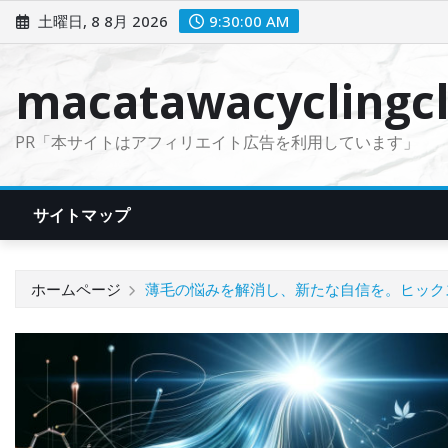
コ
土曜日, 8 8月 2026
9:30:01 AM
ン
テ
macatawacyclingcl
ン
ツ
PR「本サイトはアフィリエイト広告を利用しています」
に
ス
キ
サイトマップ
ッ
プ
ホームページ
薄毛の悩みを解消し、新たな自信を。ヒック