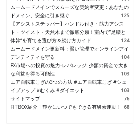
ムームードメインでスムーズな契約者変更：あなたの
ドメイン、安全に引き継ぐ
125
【アシストステッパー】ハンドル付き・筋力アシス
ト・ツイスト・天然木まで徹底分類！室内で“足腰と
体幹”を育てる選び方＆続け方ガイド
124
ムームードメイン更新料：賢い管理でオンラインアイ
デンティティを守る
104
FX市場への投資の魅力-レバレッジ: 少額の資金で大き
な利益を得る可能性
103
エア自転車こぎの3つの方法 #エア自転車こぎ #シェ
イプアップ #むくみ #ダイエット
103
サイトマップ
76
FITBOX紹介！静かにいつでもできる有酸素運動！
68