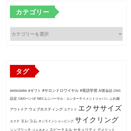
カテゴリー
カ
テ
ゴ
リ
ー
タグ
#サロンドロワイヤル
#英語学習
AI英会話
#ARASAWA
#ギフト
DNS
ふわ姫
設定
GMOペパボ
NBCユニバーサル・エンターテイメントジャパン
エクササイズ
ウェブホスティング
アウトドア
エアトリ
サイクリング
エレコム
エステ
オンラインショッピング
セキュリティ
スピークエル
デメリット
シンプリッチ
ジェネオン