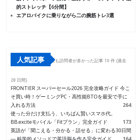
的ストレッチ【6分間】
エアロバイクに乗りながら二の腕筋トレ3選
人気記事
最も訪問者が多かった記事 10 件 (過去
28 日間)
FRONTIER スーパーセール2026 完全攻略ガイド 今こ
そ買い時！ゲーミングPC・高性能BTOを最安で手に
入れる方法
264
使った分だけ支払う、いちばん賢いスマホ代。
BB.exciteモバイル「Fitプラン」完全ガイド
173
英語が「聞こえる・分かる・話せる」に変わる30日間
― 科学的メソッドで英語脳を作る完全ガイド
164