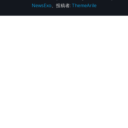
NewsExo
、投稿者:
ThemeArile