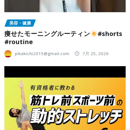
美容・健康
痩せたモーニングルーティン
#shorts
#routine
pikakichi2015@gmail.com
7月 25, 2026