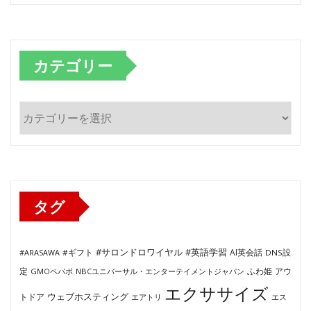
カテゴリー
カ
テ
ゴ
リ
ー
タグ
#サロンドロワイヤル
#英語学習
AI英会話
#ARASAWA
#ギフト
DNS設
ふわ姫
定
GMOペパボ
NBCユニバーサル・エンターテイメントジャパン
アウ
エクササイズ
ウェブホスティング
トドア
エアトリ
エス