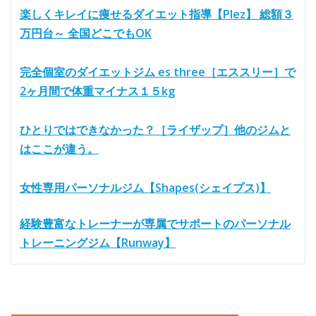
楽しくキレイに痩せるダイエット指導【Plez】 総額３
万円台～ 全国どこでもOK
完全個室のダイエットジム es three［エススリー］で
2ヶ月間で体重マイナス１５kg
ひとりではできなかった？［ライザップ］他のジムと
はここが違う。
女性専用パーソナルジム【Shapes(シェイプス)】
経験豊富なトレーナーが専属でサポートのパーソナル
トレーニングジム【Runway】