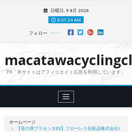
コ
日曜日, 9 8月 2026
ン
テ
6:31:25 AM
ン
フォロー
ツ
に
ス
macatawacyclingcl
キ
ッ
PR「本サイトはアフィリエイト広告を利用しています」
プ
ホームページ
【母の滴プラセンタEX】フローレス化粧品株式会社/