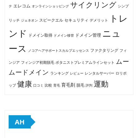
サイクリング
エレコム
テ
オンラインショッピング
シンプ
トレ
セキュリティ
スピークエル
デメリット
リッチ
ジェネオン
ンド
ニュ
ドメイン管理
ドメイン取得
ドメイン移管
ース
ファクタリング
ノコアヘアサポートスカルプエッセンス
フィ
ムー
フィンジア初期脱毛
ボタニストプレミアムラインセット
ンジア
ムードメイン
ロリポ
ランキング
レビュー
レンタルサーバー
健康
運動
育毛剤
脱毛
ップ
比較
口コミ
評判
育毛
AH