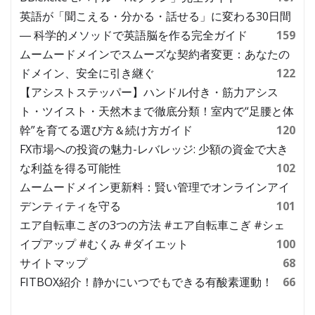
英語が「聞こえる・分かる・話せる」に変わる30日間
― 科学的メソッドで英語脳を作る完全ガイド
159
ムームードメインでスムーズな契約者変更：あなたの
ドメイン、安全に引き継ぐ
122
【アシストステッパー】ハンドル付き・筋力アシス
ト・ツイスト・天然木まで徹底分類！室内で“足腰と体
幹”を育てる選び方＆続け方ガイド
120
FX市場への投資の魅力-レバレッジ: 少額の資金で大き
な利益を得る可能性
102
ムームードメイン更新料：賢い管理でオンラインアイ
デンティティを守る
101
エア自転車こぎの3つの方法 #エア自転車こぎ #シェ
イプアップ #むくみ #ダイエット
100
サイトマップ
68
FITBOX紹介！静かにいつでもできる有酸素運動！
66