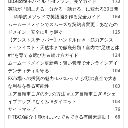
BB.exciteモバイル「Fitプラン」完全ガイド
173
英語が「聞こえる・分かる・話せる」に変わる30日間
― 科学的メソッドで英語脳を作る完全ガイド
164
ムームードメインでスムーズな契約者変更：あなたの
ドメイン、安全に引き継ぐ
125
【アシストステッパー】ハンドル付き・筋力アシス
ト・ツイスト・天然木まで徹底分類！室内で“足腰と体
幹”を育てる選び方＆続け方ガイド
124
ムームードメイン更新料：賢い管理でオンラインアイ
デンティティを守る
104
FX市場への投資の魅力-レバレッジ: 少額の資金で大き
な利益を得る可能性
103
エア自転車こぎの3つの方法 #エア自転車こぎ #シェ
イプアップ #むくみ #ダイエット
103
サイトマップ
76
FITBOX紹介！静かにいつでもできる有酸素運動！
68