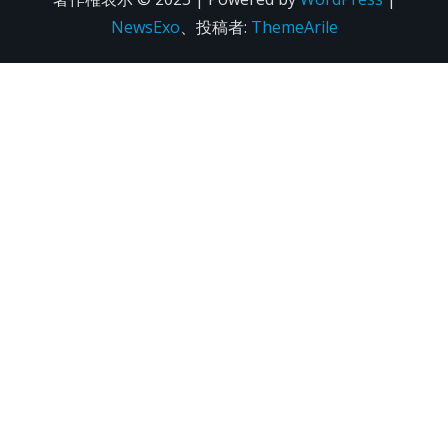
NewsExo
、投稿者:
ThemeArile