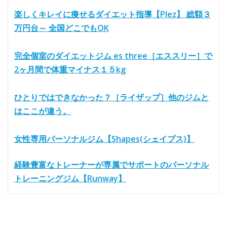
楽しくキレイに痩せるダイエット指導【Plez】 総額３
万円台～ 全国どこでもOK
完全個室のダイエットジム es three［エススリー］で
2ヶ月間で体重マイナス１５kg
ひとりではできなかった？［ライザップ］他のジムと
はここが違う。
女性専用パーソナルジム【Shapes(シェイプス)】
経験豊富なトレーナーが専属でサポートのパーソナル
トレーニングジム【Runway】