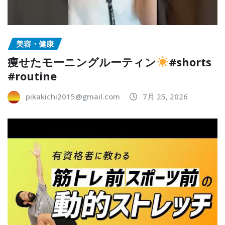
美容・健康
痩せたモーニングルーティン
#shorts
#routine
pikakichi2015@gmail.com
7月 25, 2026