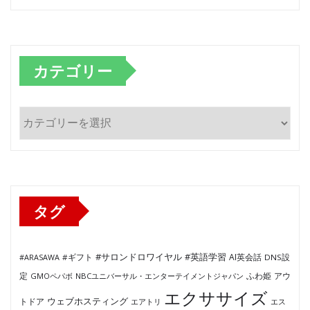
カテゴリー
カ
テ
ゴ
リ
ー
タグ
#サロンドロワイヤル
#英語学習
AI英会話
#ARASAWA
#ギフト
DNS設
ふわ姫
定
GMOペパボ
NBCユニバーサル・エンターテイメントジャパン
アウ
エクササイズ
ウェブホスティング
トドア
エアトリ
エス