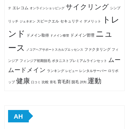
サイクリング
エレコム
テ
オンラインショッピング
シンプ
トレ
セキュリティ
スピークエル
デメリット
リッチ
ジェネオン
ンド
ニュ
ドメイン管理
ドメイン取得
ドメイン移管
ース
ファクタリング
ノコアヘアサポートスカルプエッセンス
フィ
ムー
フィンジア初期脱毛
ボタニストプレミアムラインセット
ンジア
ムードメイン
ロリポ
ランキング
レビュー
レンタルサーバー
健康
運動
育毛剤
脱毛
ップ
比較
口コミ
評判
育毛
AH