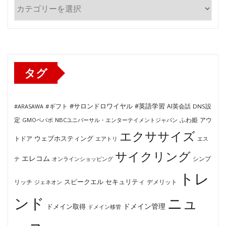
カ
テ
ゴ
リ
ー
タグ
#サロンドロワイヤル
#英語学習
AI英会話
#ARASAWA
#ギフト
DNS設
ふわ姫
定
GMOペパボ
NBCユニバーサル・エンターテイメントジャパン
アウ
エクササイズ
ウェブホスティング
トドア
エアトリ
エス
サイクリング
エレコム
テ
オンラインショッピング
シンプ
トレ
セキュリティ
スピークエル
デメリット
リッチ
ジェネオン
ンド
ニュ
ドメイン管理
ドメイン取得
ドメイン移管