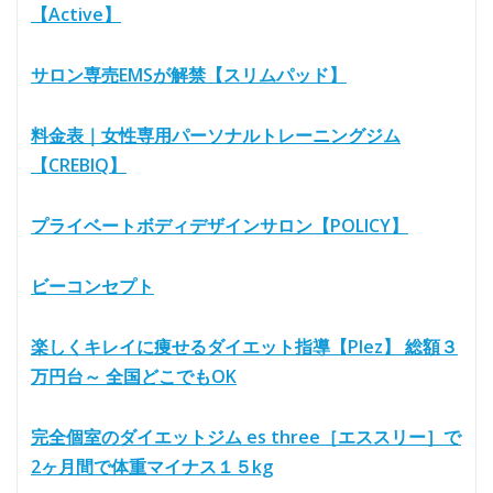
【Active】
サロン専売EMSが解禁【スリムパッド】
料金表｜女性専用パーソナルトレーニングジム
【CREBIQ】
プライベートボディデザインサロン【POLICY】
ビーコンセプト
楽しくキレイに痩せるダイエット指導【Plez】 総額３
万円台～ 全国どこでもOK
完全個室のダイエットジム es three［エススリー］で
2ヶ月間で体重マイナス１５kg