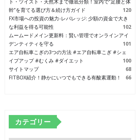
ト・ツイスト・天然木まで徹底分類！室内で“足腰と体
幹”を育てる選び方＆続け方ガイド
120
FX市場への投資の魅力-レバレッジ: 少額の資金で大き
な利益を得る可能性
102
ムームードメイン更新料：賢い管理でオンラインアイ
デンティティを守る
101
エア自転車こぎの3つの方法 #エア自転車こぎ #シェ
イプアップ #むくみ #ダイエット
100
サイトマップ
68
FITBOX紹介！静かにいつでもできる有酸素運動！
66
カテゴリー