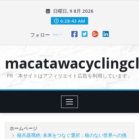
コ
日曜日, 9 8月 2026
ン
テ
6:28:44 AM
ン
フォロー
ツ
に
ス
macatawacyclingcl
キ
ッ
PR「本サイトはアフィリエイト広告を利用しています」
プ
ホームページ
核兵器廃絶: 未来をつなぐ選択：核のない世界への挑