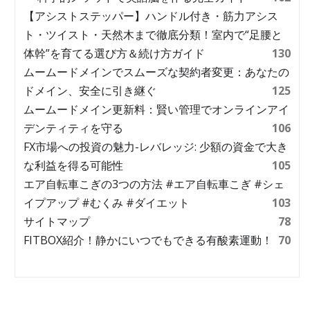
【アシストステッパー】ハンドル付き・筋力アシス
ト・ツイスト・天然木まで徹底分類！室内で“足腰と
体幹”を育てる選び方＆続け方ガイド
130
ムームードメインでスムーズな契約者変更：あなたの
ドメイン、安全に引き継ぐ
125
ムームードメイン更新料：賢い管理でオンラインアイ
デンティティを守る
106
FX市場への投資の魅力-レバレッジ: 少額の資金で大き
な利益を得る可能性
105
エア自転車こぎの3つの方法 #エア自転車こぎ #シェ
イプアップ #むくみ #ダイエット
103
サイトマップ
78
FITBOX紹介！静かにいつでもできる有酸素運動！
70