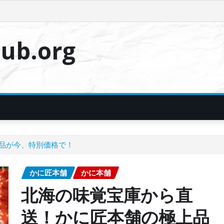
ub.org
品が今、特別価格で！
かに匠本舗
かに本舗
北海の味覚宝庫から直
送！かに匠本舗の極上品