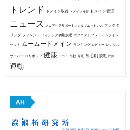
トレンド
ドメイン管理
ドメイン取得
ドメイン移管
ニュース
ファクタ
ノコアヘアサポートスカルプエッセンス
リング
フィンジア初期脱毛
ボタニストプレミアムライン
フィンジア
ムームードメイン
セット
ランキング
レビュー
レンタル
健康
育毛剤
脱毛
ロリポップ
比較
サーバー
口コミ
評判
育毛
運動
AH