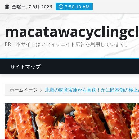
コ
金曜日, 7 8月 2026
7:50:20 AM
ン
テ
macatawacyclingcl
ン
ツ
PR「本サイトはアフィリエイト広告を利用しています」
に
ス
キ
サイトマップ
ッ
プ
ホームページ
北海の味覚宝庫から直送！かに匠本舗の極上