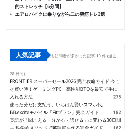
的ストレッチ【6分間】
エアロバイクに乗りながら二の腕筋トレ3選
人気記事
最も訪問者が多かった記事 10 件 (過去
28 日間)
FRONTIER スーパーセール2026 完全攻略ガイド 今こ
そ買い時！ゲーミングPC・高性能BTOを最安で手に
入れる方法
275
使った分だけ支払う、いちばん賢いスマホ代。
BB.exciteモバイル「Fitプラン」完全ガイド
182
英語が「聞こえる・分かる・話せる」に変わる30日間
― 科学的メソッドで英語脳を作る完全ガイド
162