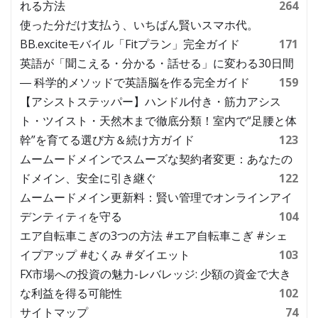
れる方法
264
使った分だけ支払う、いちばん賢いスマホ代。
BB.exciteモバイル「Fitプラン」完全ガイド
171
英語が「聞こえる・分かる・話せる」に変わる30日間
― 科学的メソッドで英語脳を作る完全ガイド
159
【アシストステッパー】ハンドル付き・筋力アシス
ト・ツイスト・天然木まで徹底分類！室内で“足腰と体
幹”を育てる選び方＆続け方ガイド
123
ムームードメインでスムーズな契約者変更：あなたの
ドメイン、安全に引き継ぐ
122
ムームードメイン更新料：賢い管理でオンラインアイ
デンティティを守る
104
エア自転車こぎの3つの方法 #エア自転車こぎ #シェ
イプアップ #むくみ #ダイエット
103
FX市場への投資の魅力-レバレッジ: 少額の資金で大き
な利益を得る可能性
102
サイトマップ
74