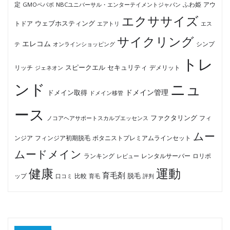
ふわ姫
定
GMOペパボ
NBCユニバーサル・エンターテイメントジャパン
アウ
エクササイズ
ウェブホスティング
トドア
エアトリ
エス
サイクリング
エレコム
テ
オンラインショッピング
シンプ
トレ
セキュリティ
スピークエル
デメリット
リッチ
ジェネオン
ンド
ニュ
ドメイン管理
ドメイン取得
ドメイン移管
ース
ファクタリング
ノコアヘアサポートスカルプエッセンス
フィ
ムー
フィンジア初期脱毛
ボタニストプレミアムラインセット
ンジア
ムードメイン
ロリポ
ランキング
レビュー
レンタルサーバー
健康
運動
育毛剤
脱毛
ップ
比較
口コミ
評判
育毛