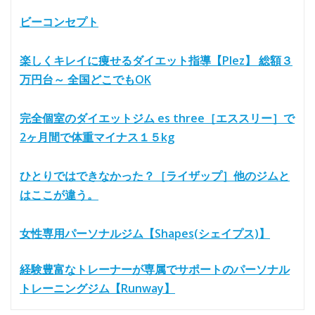
ビーコンセプト
楽しくキレイに痩せるダイエット指導【Plez】 総額３
万円台～ 全国どこでもOK
完全個室のダイエットジム es three［エススリー］で
2ヶ月間で体重マイナス１５kg
ひとりではできなかった？［ライザップ］他のジムと
はここが違う。
女性専用パーソナルジム【Shapes(シェイプス)】
経験豊富なトレーナーが専属でサポートのパーソナル
トレーニングジム【Runway】