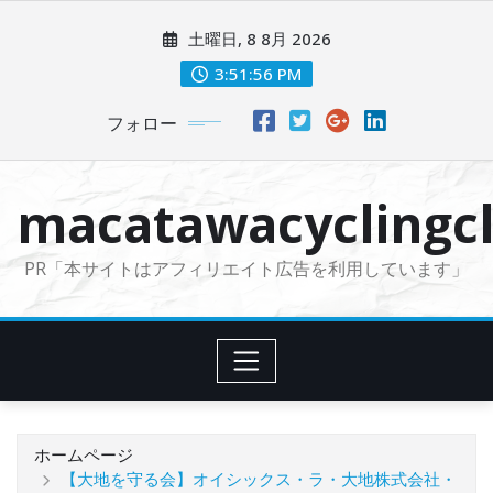
コ
土曜日, 8 8月 2026
ン
テ
3:51:57 PM
ン
フォロー
ツ
に
ス
macatawacyclingcl
キ
ッ
PR「本サイトはアフィリエイト広告を利用しています」
プ
ホームページ
【大地を守る会】オイシックス・ラ・大地株式会社・