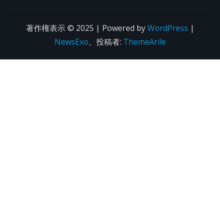
著作権表示 © 2025 | Powered by
WordPress
|
NewsExo
、投稿者:
ThemeArile