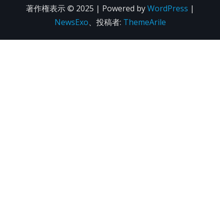
著作権表示 © 2025 | Powered by
WordPress
|
NewsExo
、投稿者:
ThemeArile