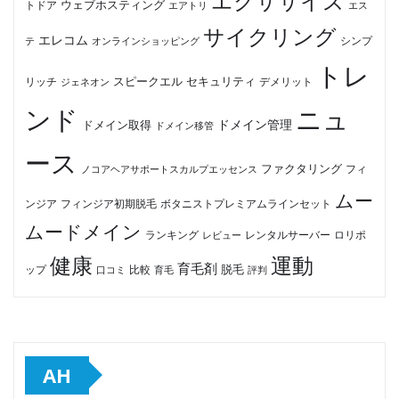
エクササイズ
ウェブホスティング
トドア
エアトリ
エス
サイクリング
エレコム
テ
オンラインショッピング
シンプ
トレ
セキュリティ
スピークエル
デメリット
リッチ
ジェネオン
ンド
ニュ
ドメイン管理
ドメイン取得
ドメイン移管
ース
ファクタリング
ノコアヘアサポートスカルプエッセンス
フィ
ムー
フィンジア初期脱毛
ボタニストプレミアムラインセット
ンジア
ムードメイン
ロリポ
ランキング
レビュー
レンタルサーバー
健康
運動
育毛剤
脱毛
ップ
比較
口コミ
評判
育毛
AH