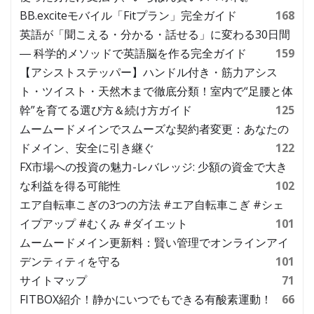
BB.exciteモバイル「Fitプラン」完全ガイド
168
英語が「聞こえる・分かる・話せる」に変わる30日間
― 科学的メソッドで英語脳を作る完全ガイド
159
【アシストステッパー】ハンドル付き・筋力アシス
ト・ツイスト・天然木まで徹底分類！室内で“足腰と体
幹”を育てる選び方＆続け方ガイド
125
ムームードメインでスムーズな契約者変更：あなたの
ドメイン、安全に引き継ぐ
122
FX市場への投資の魅力-レバレッジ: 少額の資金で大き
な利益を得る可能性
102
エア自転車こぎの3つの方法 #エア自転車こぎ #シェ
イプアップ #むくみ #ダイエット
101
ムームードメイン更新料：賢い管理でオンラインアイ
デンティティを守る
101
サイトマップ
71
FITBOX紹介！静かにいつでもできる有酸素運動！
66