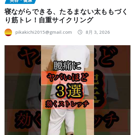
美容・健康
寝ながらできる、たるまない太ももづく
り筋トレ！自重サイクリング
pikakichi2015@gmail.com
8月 3, 2026