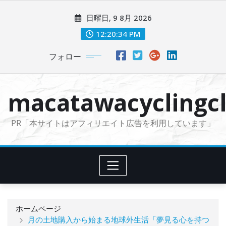
コ
日曜日, 9 8月 2026
ン
テ
12:20:35 PM
ン
フォロー
ツ
に
ス
macatawacyclingcl
キ
ッ
PR「本サイトはアフィリエイト広告を利用しています」
プ
ホームページ
月の土地購入から始まる地球外生活「夢見る心を持つ