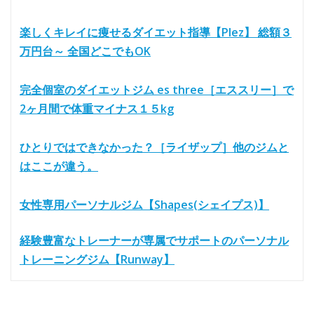
楽しくキレイに痩せるダイエット指導【Plez】 総額３
万円台～ 全国どこでもOK
完全個室のダイエットジム es three［エススリー］で
2ヶ月間で体重マイナス１５kg
ひとりではできなかった？［ライザップ］他のジムと
はここが違う。
女性専用パーソナルジム【Shapes(シェイプス)】
経験豊富なトレーナーが専属でサポートのパーソナル
トレーニングジム【Runway】