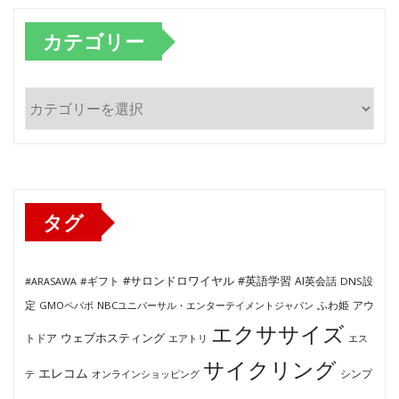
カテゴリー
カ
テ
ゴ
リ
ー
タグ
#サロンドロワイヤル
#英語学習
AI英会話
#ARASAWA
#ギフト
DNS設
ふわ姫
定
GMOペパボ
NBCユニバーサル・エンターテイメントジャパン
アウ
エクササイズ
ウェブホスティング
トドア
エアトリ
エス
サイクリング
エレコム
テ
オンラインショッピング
シンプ