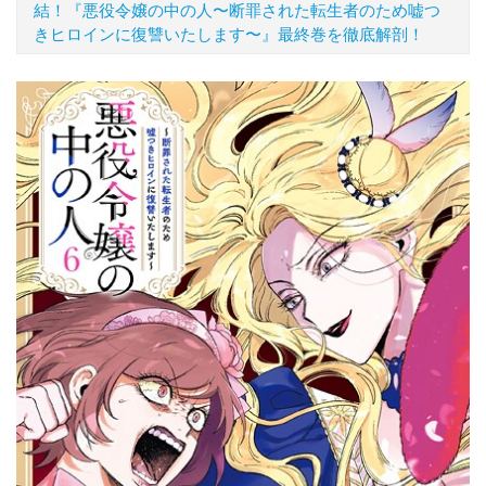
結！『悪役令嬢の中の人〜断罪された転生者のため嘘つ
きヒロインに復讐いたします〜』最終巻を徹底解剖！