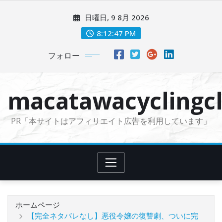
コ
日曜日, 9 8月 2026
ン
テ
8:12:48 PM
ン
フォロー
ツ
に
ス
macatawacyclingcl
キ
ッ
PR「本サイトはアフィリエイト広告を利用しています」
プ
ホームページ
【完全ネタバレなし】悪役令嬢の復讐劇、ついに完