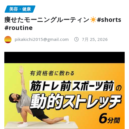
美容・健康
痩せたモーニングルーティン
#shorts
#routine
pikakichi2015@gmail.com
7月 25, 2026