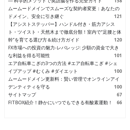
― 科学的メソッドで英語脳を作る完全ガイド
158
ムームードメインでスムーズな契約者変更：あなたの
ドメイン、安全に引き継ぐ
121
【アシストステッパー】ハンドル付き・筋力アシス
ト・ツイスト・天然木まで徹底分類！室内で“足腰と体
幹”を育てる選び方＆続け方ガイド
120
FX市場への投資の魅力-レバレッジ: 少額の資金で大き
な利益を得る可能性
101
エア自転車こぎの3つの方法 #エア自転車こぎ #シェ
イプアップ #むくみ #ダイエット
100
ムームードメイン更新料：賢い管理でオンラインアイ
デンティティを守る
100
サイトマップ
67
FITBOX紹介！静かにいつでもできる有酸素運動！
66