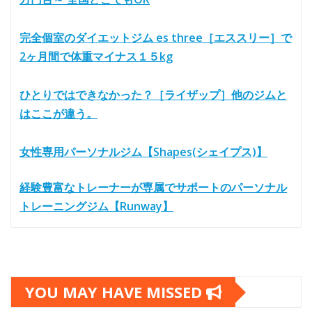
完全個室のダイエットジム es three［エススリー］で
2ヶ月間で体重マイナス１５kg
ひとりではできなかった？［ライザップ］他のジムと
はここが違う。
女性専用パーソナルジム【Shapes(シェイプス)】
経験豊富なトレーナーが専属でサポートのパーソナル
トレーニングジム【Runway】
YOU MAY HAVE MISSED