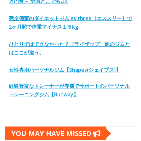
万円台～ 全国どこでもOK
完全個室のダイエットジム es three［エススリー］で
2ヶ月間で体重マイナス１５kg
ひとりではできなかった？［ライザップ］他のジムと
はここが違う。
女性専用パーソナルジム【Shapes(シェイプス)】
経験豊富なトレーナーが専属でサポートのパーソナル
トレーニングジム【Runway】
YOU MAY HAVE MISSED