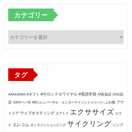
カテゴリー
カ
テ
ゴ
リ
ー
タグ
#サロンドロワイヤル
#英語学習
AI英会話
#ARASAWA
#ギフト
DNS設
ふわ姫
定
GMOペパボ
NBCユニバーサル・エンターテイメントジャパン
アウ
エクササイズ
ウェブホスティング
トドア
エアトリ
エス
サイクリング
エレコム
テ
オンラインショッピング
シンプ