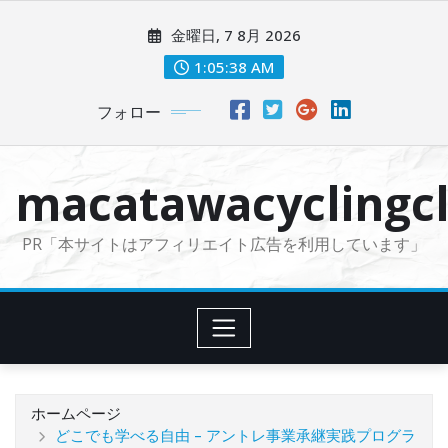
コ
金曜日, 7 8月 2026
ン
テ
1:05:39 AM
ン
フォロー
ツ
に
ス
macatawacyclingcl
キ
ッ
PR「本サイトはアフィリエイト広告を利用しています」
プ
ホームページ
どこでも学べる自由 – アントレ事業承継実践プログラ