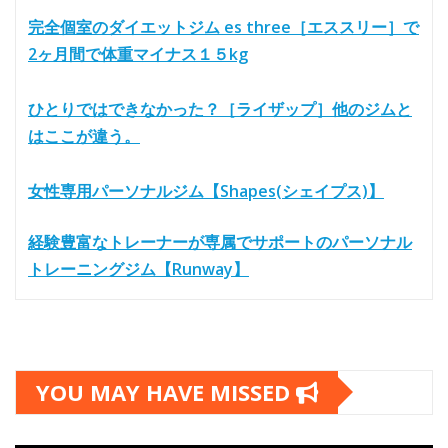
完全個室のダイエットジム es three［エススリー］で
2ヶ月間で体重マイナス１５kg
ひとりではできなかった？［ライザップ］他のジムと
はここが違う。
女性専用パーソナルジム【Shapes(シェイプス)】
経験豊富なトレーナーが専属でサポートのパーソナル
トレーニングジム【Runway】
YOU MAY HAVE MISSED