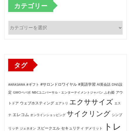
カテゴリー
カ
テ
ゴ
リ
ー
タグ
#サロンドロワイヤル
#英語学習
AI英会話
#ARASAWA
#ギフト
DNS設
ふわ姫
定
GMOペパボ
NBCユニバーサル・エンターテイメントジャパン
アウ
エクササイズ
ウェブホスティング
トドア
エアトリ
エス
サイクリング
エレコム
テ
オンラインショッピング
シンプ
トレ
セキュリティ
スピークエル
デメリット
リッチ
ジェネオン