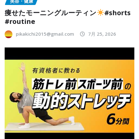
美容・健康
痩せたモーニングルーティン
#shorts
#routine
pikakichi2015@gmail.com
7月 25, 2026