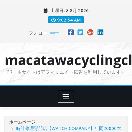
コ
土曜日, 8 8月 2026
ン
テ
9:02:54 AM
ン
フォロー
ツ
に
ス
macatawacyclingcl
キ
ッ
PR「本サイトはアフィリエイト広告を利用しています」
プ
ホームページ
時計修理専門店【WATCH COMPANY】年間20000本