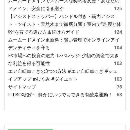
ムームードメインでスムーズな契約者変更：あなたの
ドメイン、安全に引き継ぐ
125
【アシストステッパー】ハンドル付き・筋力アシス
ト・ツイスト・天然木まで徹底分類！室内で“足腰と体
幹”を育てる選び方＆続け方ガイド
124
ムームードメイン更新料：賢い管理でオンラインアイ
デンティティを守る
104
FX市場への投資の魅力-レバレッジ: 少額の資金で大き
な利益を得る可能性
103
エア自転車こぎの3つの方法 #エア自転車こぎ #シェ
イプアップ #むくみ #ダイエット
103
サイトマップ
76
FITBOX紹介！静かにいつでもできる有酸素運動！
68